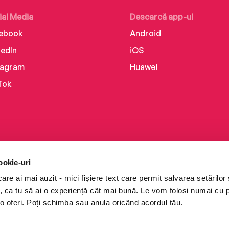
ial Media
Descarcă app-ul
ebook
Android
kedIn
iOS
tagram
Huawei
Tok
ookie-uri
re ai mai auzit - mici fișiere text care permit salvarea setărilor 
te, ca tu să ai o experiență cât mai bună. Le vom folosi numai cu
o oferi. Poți schimba sau anula oricând acordul tău.