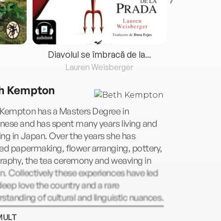
Diavolul se îmbracă de la...
Lauren Weisberger
Fre
h Kempton
 Kempton has a Masters Degree in
nese and has spent many years living and
ng in Japan. Over the years she has
ed papermaking, flower arranging, pottery,
graphy, the tea ceremony and weaving in
. Collectively these experiences have led
deep love the country and a rare
standing of cultural and linguistic nuances.
ounder and CEO of Do What You Love, Beth
MULT