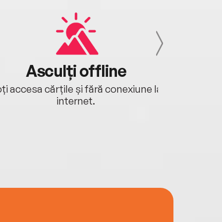
Asculți offline
Aj
ți accesa cărțile și fără conexiune la
Ascultă a
internet.