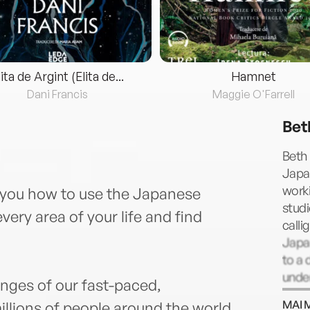
lita de Argint (Elita de...
Hamnet
Dani Francis
Maggie O'Farrell
Bet
Beth
Japa
worki
s you how to use the Japanese
studi
ery area of your life and find
calli
Japan
to a 
under
enges of our fast-paced,
As f
MAI 
llions of people around the world