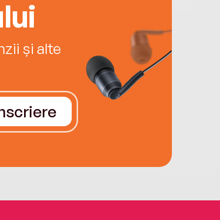
lui
ii și alte
Înscriere