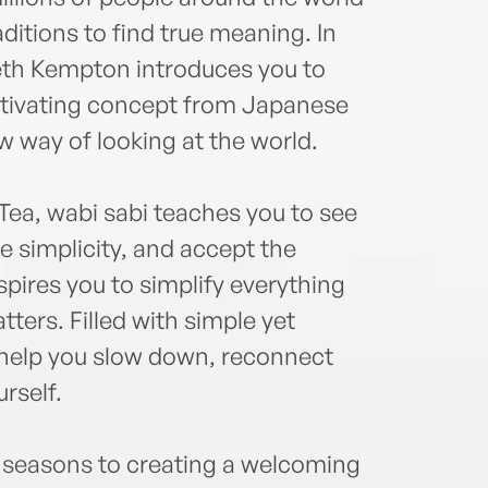
has p
work
aditions to find true meaning. In
peopl
eth Kempton introduces you to
name
aptivating concept from Japanese
w way of looking at the world.
Tea, wabi sabi teaches you to see
e simplicity, and accept the
inspires you to simplify everything
ters. Filled with simple yet
 help you slow down, reconnect
rself.
 seasons to creating a welcoming