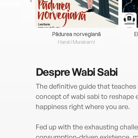
eria...
Pădurea norvegiană
E
ris
Haruki Murakami
Despre
Wabi Sabi
The definitive guide that teache
concept of wabi sabi to reshape ev
happiness right where you are.
Fed up with the exhausting chall
consumption-driven existence, mi