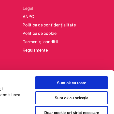
Legal
ANPC
Politica de confidențialitate
Politica de cookie
Termeni și condiții
Regulamente
Sunt ok cu toate
și
 permisiunea
Sunt ok cu selecția
Doar cookie-uri strict necesare