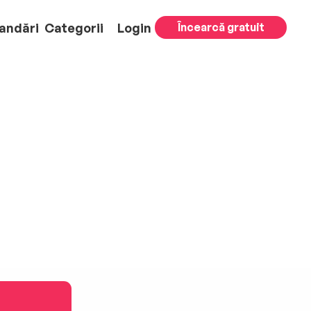
andări
Categorii
Login
Încearcă gratuit