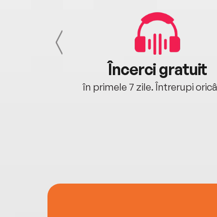
cu tine
Încerci gratuit
oriunde ești.
în primele 7 zile. Întrerupi oric