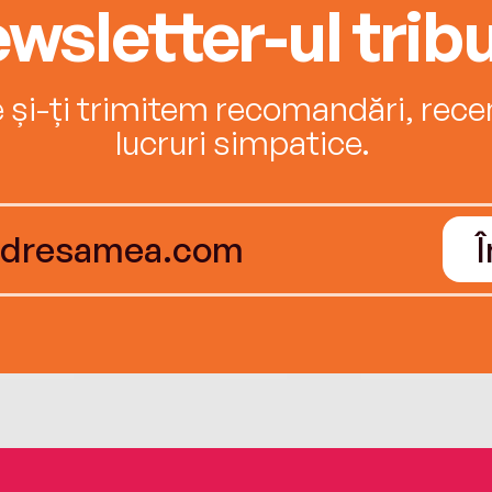
wsletter-ul tribu
e și-ți trimitem recomandări, recenz
lucruri simpatice.