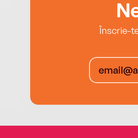
Ne
Înscrie-t