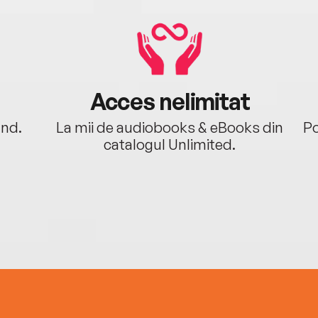
Acces nelimitat
ând.
La mii de audiobooks & eBooks din
Po
catalogul Unlimited.