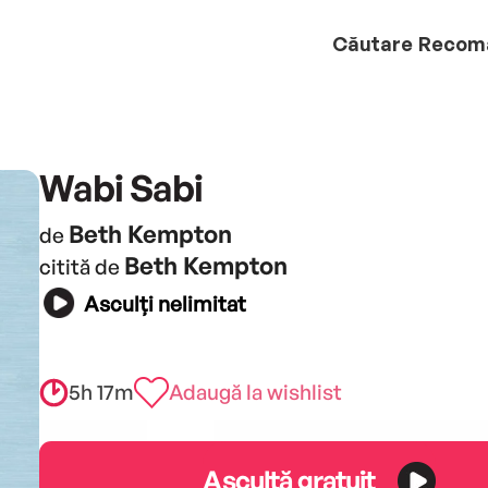
Căutare
Recom
Wabi Sabi
Beth Kempton
de
Beth Kempton
citită de
Asculți nelimitat
5h 17m
Adaugă la wishlist
Ascultă gratuit