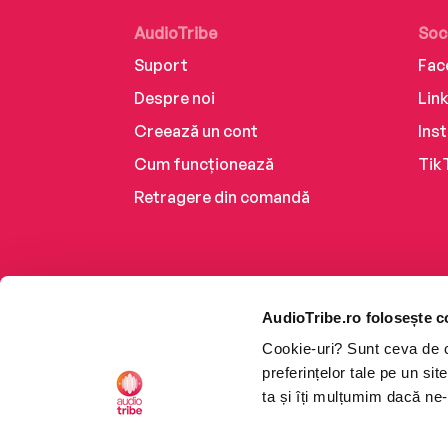
AudioTribe
Soc
Suport
Fac
Despre noi
Lin
Creează un cont
Ins
Cum funcționează
Tik
Retragere din comandă
AudioTribe.ro folosește c
Cookie-uri? Sunt ceva de ca
preferințelor tale pe un si
ta și îți mulțumim dacă ne-