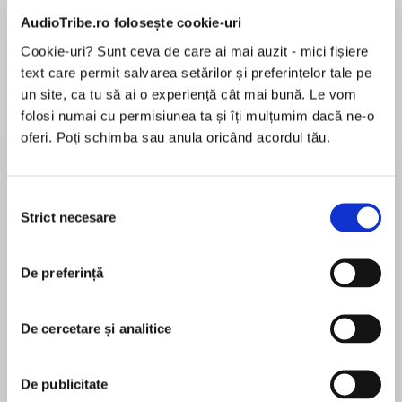
AudioTribe.ro folosește cookie-uri
Cookie-uri? Sunt ceva de care ai mai auzit - mici fișiere
text care permit salvarea setărilor și preferințelor tale pe
Despre
carte
un site, ca tu să ai o experiență cât mai bună. Le vom
Resonant with the emotional urgency of Alice
folosi numai cu permisiunea ta și îți mulțumim dacă ne-o
Walker’s classic Meridian and the poignant
oferi. Poți schimba sau anula oricând acordul tău.
charm of Sue Monk Kidd’s The Secret Life of
Bees, a gripping debut novel of female power
and vulnerability, race, and class that explores
Selecția
MAI MULT
the unlikely friendship between a precocious
Strict necesare
consimțământului
În acest moment nu există recenzii
black girl and a mysterious white woman in a
pentru această carte
small Mississippi town in the early 1980s.
De preferință
Nyani Nkrumah
Set in 1982, in rural, racially divided Ricksville,
MississippiWade in the Watertells the story of
De cercetare și analitice
Nyani Nkrumah was born in Boston and raised in
Ella, a black, unloved, precocious eleven-year-
Ghana and Zimbabwe. She developed her love of
old, and Ms. St. James, a mysterious white
reading and writing from her mother, who taught
De publicitate
woman from Princeton who appears in Ella’s