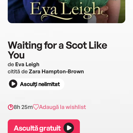
Waiting for a Scot Like
You
de
Eva Leigh
citită de
Zara Hampton-Brown
Asculți nelimitat
8h 25m
Adaugă la wishlist
Ascultă gratuit