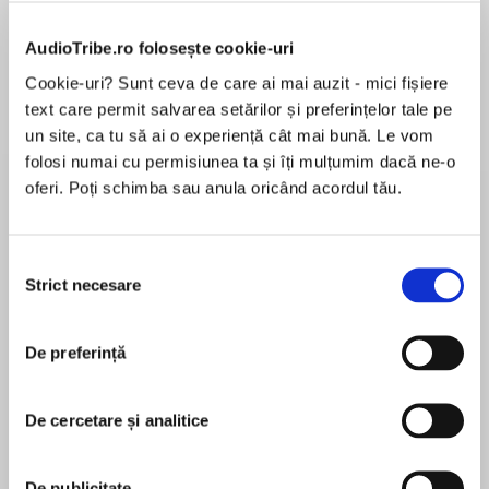
de...
la...
Dani Francis
Lauren Weisberger
Sohn Won-pyung
AudioTribe.ro folosește cookie-uri
Cookie-uri? Sunt ceva de care ai mai auzit - mici fișiere
text care permit salvarea setărilor și preferințelor tale pe
Despre
carte
un site, ca tu să ai o experiență cât mai bună. Le vom
folosi numai cu permisiunea ta și îți mulțumim dacă ne-o
’One of my favorite authors. Her books are pure
oferi. Poți schimba sau anula oricând acordul tău.
romantic delight’ Tessa Dare on My Fake Rake
Living their best life
Selecția
Strict necesare
consimțământului
MAI MULT
Beatrice Sloane, the Countess of Farris, is a
În acest moment nu există recenzii
free-spirited widow. After a stultifying marriage,
pentru această carte
she is now wealthy and independent and
De preferință
determined to stay so. Wherever she goes, a
Eva Leigh
good time is sure to follow!
De cercetare și analitice
Eva Leigh is a USA Today bestselling romance
Captain Duncan McCameron struggles to find a
author who has always loved historical romance.
purpose for himself now that the war is over.
De publicitate