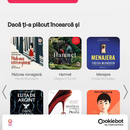
Dacă ți-a plăcut încearcă și
a...
Pădurea norvegiană
Hamnet
Menajera
I
Haruki Murakami
Maggie O'Farrell
Freida McFadden
Elita de Argint (Elita
Diavolul se îmbracă de
Migdală