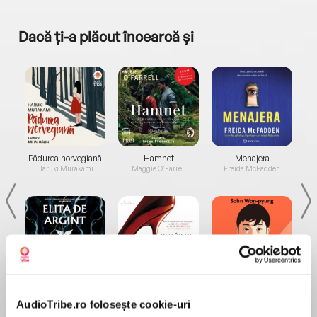
Dacă ți-a plăcut încearcă și
a...
Pădurea norvegiană
Hamnet
Menajera
I
Haruki Murakami
Maggie O'Farrell
Freida McFadden
Elita de Argint (Elita
Diavolul se îmbracă de
Migdală
de...
la...
Dani Francis
Lauren Weisberger
Sohn Won-pyung
AudioTribe.ro folosește cookie-uri