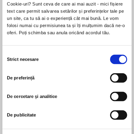
Cookie-uri? Sunt ceva de care ai mai auzit - mici fișiere
text care permit salvarea setărilor și preferințelor tale pe
un site, ca tu să ai o experiență cât mai bună. Le vom
Despre
carte
folosi numai cu permisiunea ta și îți mulțumim dacă ne-o
oferi. Poți schimba sau anula oricând acordul tău.
MeetNew York Timesbestselling author Jennifer
Ryan’s McGraths: a family as untamed as the
land they call home.
Selecția
Strict necesare
consimțământului
Tate McGrath just didn’t get it. Why was Liz
MAI MULT
Scott, his best friend—and the person he relied
De preferință
În acest moment nu există recenzii
on and trusted most—suddenly avoidinghim!
pentru această carte
When he finally tracks her down, he finds her
with a man he knows nothing about and she’s
De cercetare și analitice
Jennifer Ryan
been dating forweeks. Suddenly, he can’t make
himself ignore her tempting curves and deep
New York Timesand USA Todaybestselling
De publicitate
green eyes, and all he wants to do is keep her all
authorJennifer Ryanwrites suspenseful
to himself. What was going on? Could he
contemporary romances about everyday people
possibly be…jealous?