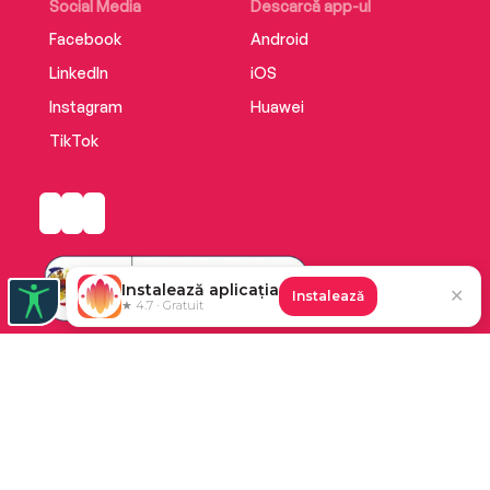
Social Media
Descarcă app-ul
Facebook
Android
LinkedIn
iOS
Instagram
Huawei
TikTok
Instalează aplicația
✕
Instalează
★ 4.7 · Gratuit