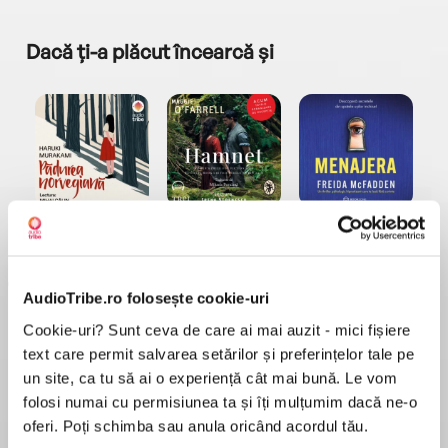
Dacă ți-a plăcut încearcă și
a...
Pădurea norvegiană
Hamnet
Menajera
I
Haruki Murakami
Maggie O'Farrell
Freida McFadden
AudioTribe.ro folosește cookie-uri
Cookie-uri? Sunt ceva de care ai mai auzit - mici fișiere
text care permit salvarea setărilor și preferințelor tale pe
un site, ca tu să ai o experiență cât mai bună. Le vom
folosi numai cu permisiunea ta și îți mulțumim dacă ne-o
Elita de Argint (Elita
Diavolul se îmbracă de
Migdală
de...
la...
Dani Francis
Lauren Weisberger
Sohn Won-pyung
oferi. Poți schimba sau anula oricând acordul tău.