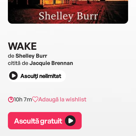
WAKE
de
Shelley Burr
citită de
Jacquie Brennan
Asculți nelimitat
10h 7m
Adaugă la wishlist
Ascultă gratuit