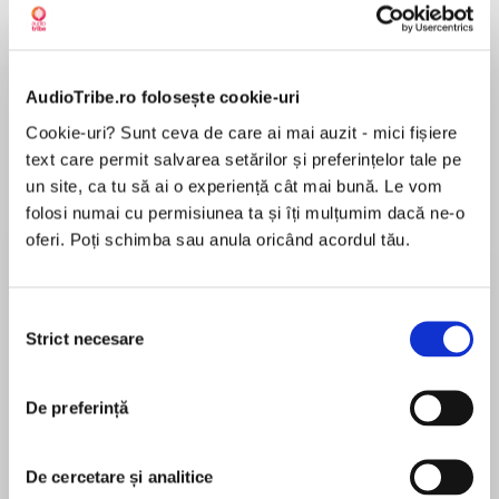
Despre
carte
AudioTribe.ro folosește cookie-uri
Cookie-uri? Sunt ceva de care ai mai auzit - mici fișiere
"[A] transcendent study of the street children of
text care permit salvarea setărilor și preferințelor tale pe
Lusaka, Zambia… Fans of Behind the Beautiful
un site, ca tu să ai o experiență cât mai bună. Le vom
Forevers and Strength in What Remains will
folosi numai cu permisiunea ta și îți mulțumim dacă ne-o
flock to this riveting and deeply reported
oferi. Poți schimba sau anula oricând acordul tău.
portrait of life on the margins." —Publishers
MAI MULT
Weekly, starred review
În acest moment nu există recenzii
Selecția
pentru această carte
Based on years of investigative reporting and
Strict necesare
consimțământului
unprecedented fieldwork, Walking the
Chris Lockhart
Bowlimmerses readers in the daily lives of four
unforgettable characters: Lusabilo, a
De preferință
Chris Lockhart has a PhD in medical anthropology
determined waste picker; Kapula, a burned-out
from the University of California, San Francisco,
brothel worker; Moonga, a former rock crusher
and UC Berkeley and is the coauthor of Tupa
De cercetare și analitice
turned beggar; and Timo, an ambitious gang