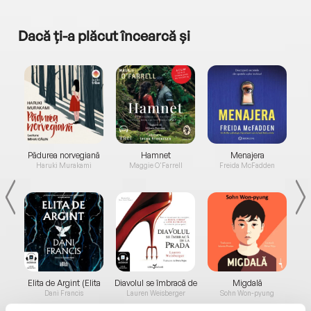
Dacă ți-a plăcut încearcă și
a...
Pădurea norvegiană
Hamnet
Menajera
I
Haruki Murakami
Maggie O'Farrell
Freida McFadden
Elita de Argint (Elita
Diavolul se îmbracă de
Migdală
de...
la...
Dani Francis
Lauren Weisberger
Sohn Won-pyung