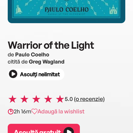
Warrior of the Light
de
Paulo Coelho
citită de
Greg Wagland
Asculți nelimitat
5.0
(o recenzie)
2h 16m
Adaugă la wishlist
Ascultă gratuit