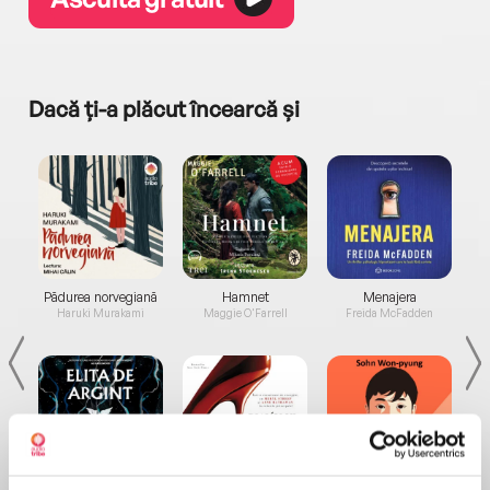
Dacă ți-a plăcut încearcă și
a...
Pădurea norvegiană
Hamnet
Menajera
I
Haruki Murakami
Maggie O'Farrell
Freida McFadden