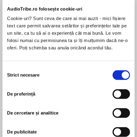
Elita de Argint (Elita
Diavolul se îmbracă de
Migdală
de...
la...
Dani Francis
Lauren Weisberger
Sohn Won-pyung
AudioTribe.ro folosește cookie-uri
Cookie-uri? Sunt ceva de care ai mai auzit - mici fișiere
text care permit salvarea setărilor și preferințelor tale pe
un site, ca tu să ai o experiență cât mai bună. Le vom
Despre
carte
folosi numai cu permisiunea ta și îți mulțumim dacă ne-o
oferi. Poți schimba sau anula oricând acordul tău.
Paulo Coelho inspired millions of readers around
the world and became one of the most beloved
storytellers of our time with the international
Selecția
bestselling phenomenon The Alchemist. Now, in
Strict necesare
consimțământului
the beloved companion to his classic, The
MAI MULT
Warrior of The Light: A Manual invites us to live
De preferință
În acest moment nu există recenzii
out our dreams to embrace the uncertainty of
pentru această carte
life, and to rise to our own unique destiny. In his
inimitable style, Paulo Coelho shows readers
De cercetare și analitice
how to embark upon the way of the Warrior: the
one who appreciates the miracle of being alive,
Paulo Coelho
De publicitate
the one who accepts failure, and the one whose