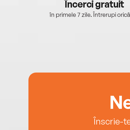
cu tine
Încerci gratuit
oriunde ești.
în primele 7 zile. Întrerupi oric
Ne
Înscrie-t