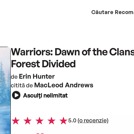
Căutare
Recom
Warriors: Dawn of the Clans
Forest Divided
Erin Hunter
de
MacLeod Andrews
citită de
Asculți nelimitat
5.0
(o recenzie)