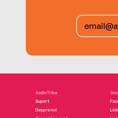
AudioTribe
Soc
Suport
Fac
Despre noi
Lin