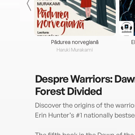
eria...
Pădurea norvegiană
E
ris
Haruki Murakami
Despre
Warriors: Dawn
Forest Divided
Discover the origins of the warrior
Erin Hunter’s #1 nationally bestse
The fifth book in the Dawn of the