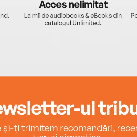
Acces nelimitat
ând.
La mii de audiobooks & eBooks din
Po
catalogul Unlimited.
wsletter-ul tribu
e și-ți trimitem recomandări, recenz
lucruri simpatice.