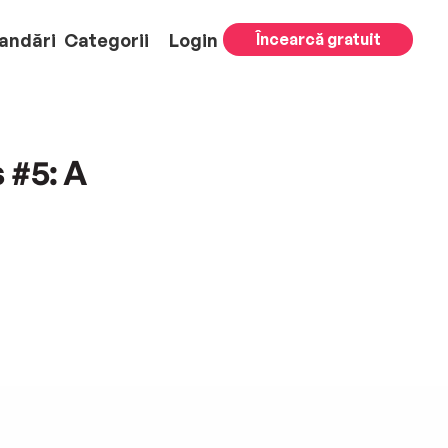
andări
Categorii
Login
Încearcă gratuit
 #5: A