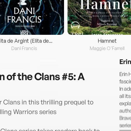
lita de Argint (Elita de...
Hamnet
Dani Francis
Maggie O'Farrell
Eri
 of the Clans #5: A
Erin 
fasci
In ad
all i
 Clans in this thrilling prequel to
expla
autho
lling Warriors series
Brav
serie
 Clans series takes readers back to