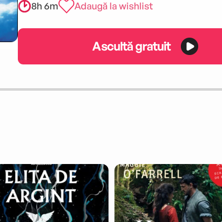
8h 6m
Adaugă la wishlist
Ascultă gratuit