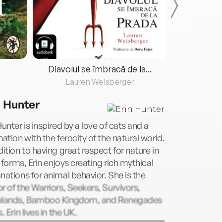
Diavolul se îmbracă de la...
Lauren Weisberger
Fre
n Hunter
Hunter is inspired by a love of cats and a
nation with the ferocity of the natural world.
dition to having great respect for nature in
ts forms, Erin enjoys creating rich mythical
nations for animal behavior. She is the
r of the Warriors, Seekers, Survivors,
elands, Bamboo Kingdom, and Renegades
s. Erin lives in the UK.