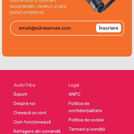
Înscrie-te și-ți trimitem
recomandări, recenzii și alte
lucruri simpatice.
Înscriere
AudioTribe
Legal
Suport
ANPC
Despre noi
Politica de
confidențialitate
Creează un cont
Politica de cookie
Cum funcționează
Termeni și condiții
Retragere din comandă