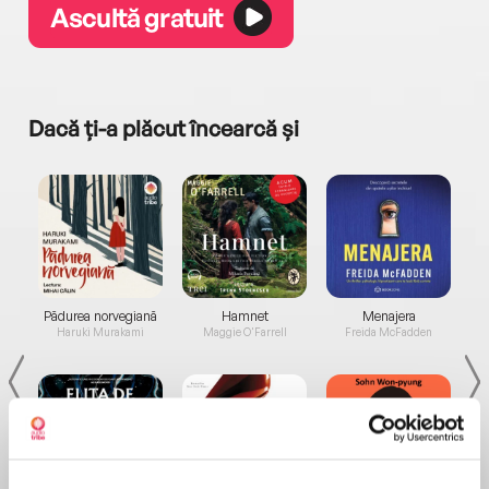
Ascultă gratuit
Dacă ți-a plăcut încearcă și
a...
Pădurea norvegiană
Hamnet
Menajera
I
Haruki Murakami
Maggie O'Farrell
Freida McFadden