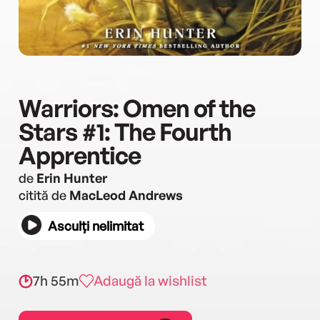
Warriors: Omen of the
Stars #1: The Fourth
Apprentice
de
Erin Hunter
citită de
MacLeod Andrews
Asculți nelimitat
7h 55m
Adaugă la wishlist