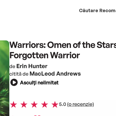
Căutare
Recom
Warriors: Omen of the Star
Forgotten Warrior
Erin Hunter
de
MacLeod Andrews
citită de
Asculți nelimitat
5.0
(o recenzie)