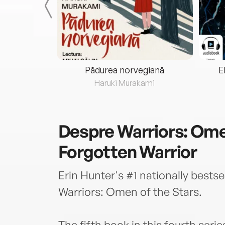
eria...
Pădurea norvegiană
E
ris
Haruki Murakami
Despre
Warriors: Ome
Forgotten Warrior
Erin Hunter's #1 nationally bestse
Warriors: Omen of the Stars.
The fifth book in this fourth seri