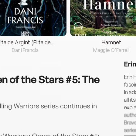
lita de Argint (Elita de...
Hamnet
Dani Francis
Maggie O'Farrell
Eri
n of the Stars #5: The
Erin 
fasci
In ad
all i
lling Warriors series continues in
expla
autho
Brav
serie
es,Warriors: Omen of the Stars #5: