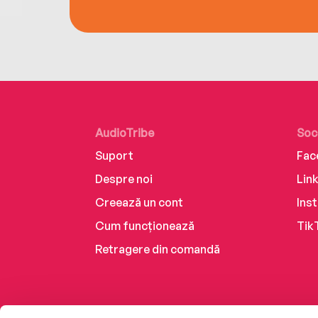
AudioTribe
Soc
Suport
Fac
Despre noi
Lin
Creează un cont
Ins
Cum funcționează
Tik
Retragere din comandă