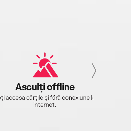
Asculți offline
Aj
ți accesa cărțile și fără conexiune la
Ascultă a
internet.