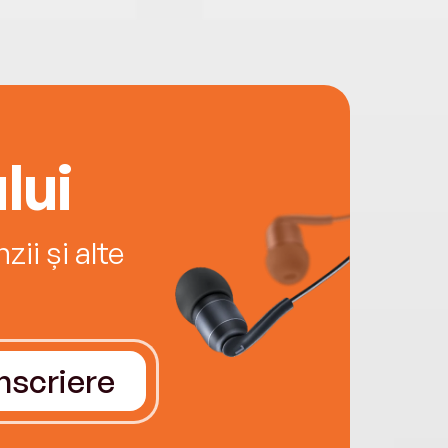
lui
ii și alte
Înscriere