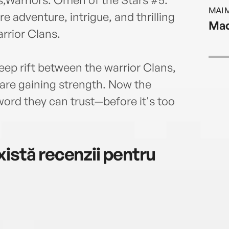
MAI 
 adventure, intrigue, and thrilling
Mac
arrior Clans.
eep rift between the warrior Clans,
t are gaining strength. Now the
ord they can trust—before it's too
istă recenzii pentru