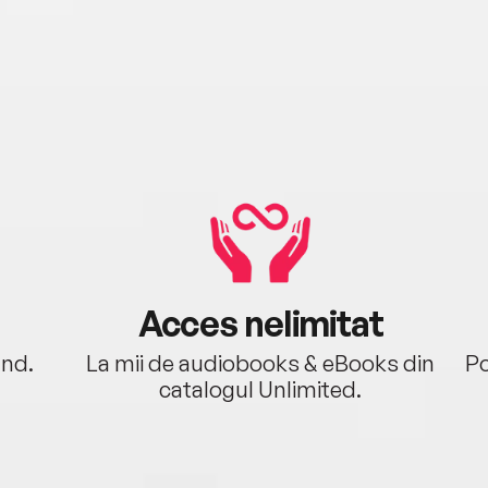
Acces nelimitat
ând.
La mii de audiobooks & eBooks din
Po
catalogul Unlimited.