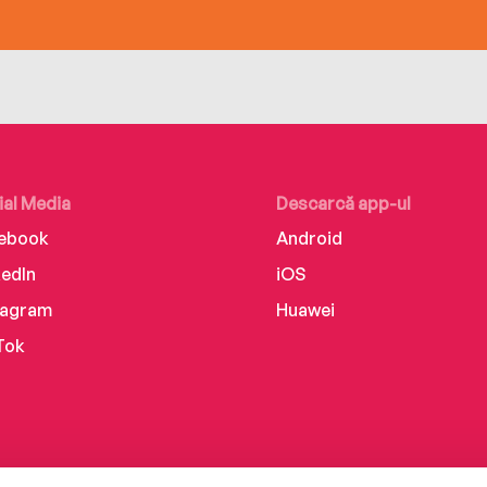
ial Media
Descarcă app-ul
ebook
Android
kedIn
iOS
tagram
Huawei
Tok