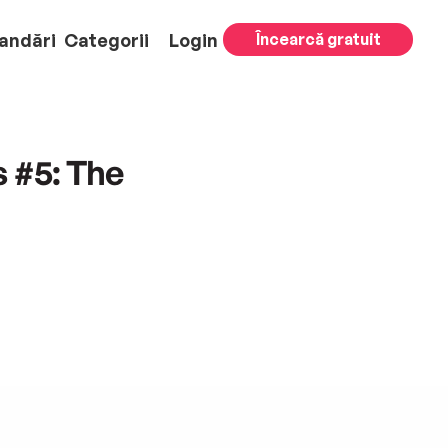
andări
Categorii
Login
Încearcă gratuit
s #5: The