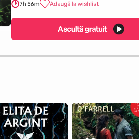
7h 56m
Adaugă la wishlist
Ascultă gratuit