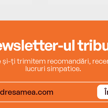
wsletter-ul tribu
e și-ți trimitem recomandări, recenz
lucruri simpatice.