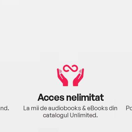
Acces nelimitat
ând.
La mii de audiobooks & eBooks din
Po
catalogul Unlimited.