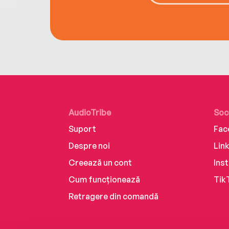
AudioTribe
Soc
Suport
Fac
Despre noi
Lin
Creează un cont
Ins
Cum funcționează
Tik
Retragere din comandă