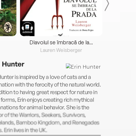
Diavolul se îmbracă de la...
Lauren Weisberger
Fre
n Hunter
Hunter is inspired by a love of cats and a
nation with the ferocity of the natural world.
dition to having great respect for nature in
ts forms, Erin enjoys creating rich mythical
nations for animal behavior. She is the
r of the Warriors, Seekers, Survivors,
elands, Bamboo Kingdom, and Renegades
s. Erin lives in the UK.