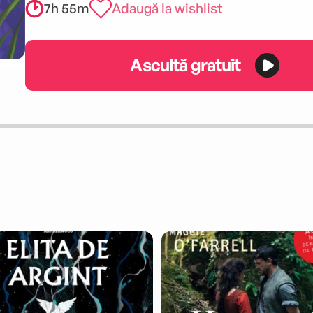
7h 55m
Adaugă la wishlist
Ascultă gratuit