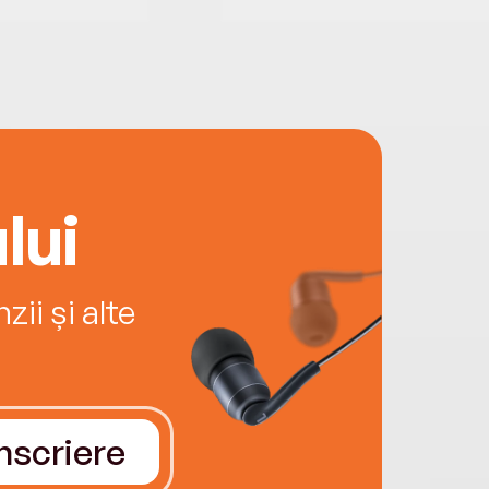
lui
ii și alte
Înscriere