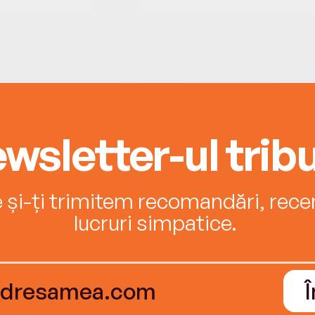
wsletter-ul tribu
e și-ți trimitem recomandări, recenz
lucruri simpatice.