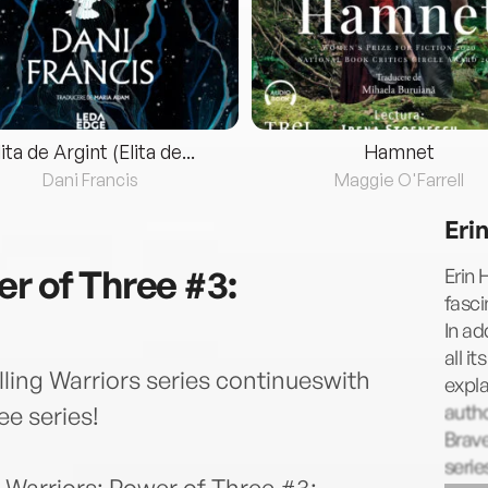
lita de Argint (Elita de...
Hamnet
Dani Francis
Maggie O'Farrell
Eri
er of Three #3:
Erin 
fasci
In ad
all i
lling Warriors series continueswith
expla
autho
ee series!
Brav
serie
s, Warriors: Power of Three #3: