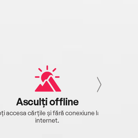
Asculți offline
Aj
ți accesa cărțile și fără conexiune la
Ascultă a
internet.