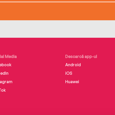
ial Media
Descarcă app-ul
ebook
Android
kedIn
iOS
tagram
Huawei
Tok