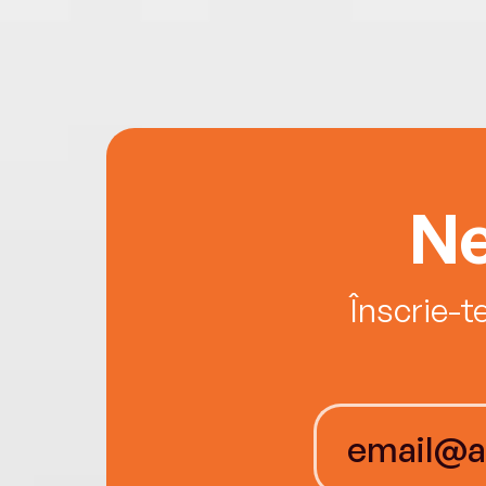
Ne
Înscrie-t