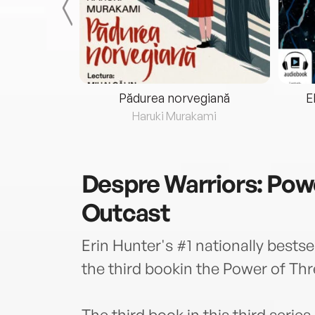
eria...
Pădurea norvegiană
E
ris
Haruki Murakami
Despre
Warriors: Pow
Outcast
Erin Hunter's #1 nationally bestse
the third bookin the Power of Thr
The third book in this third serie