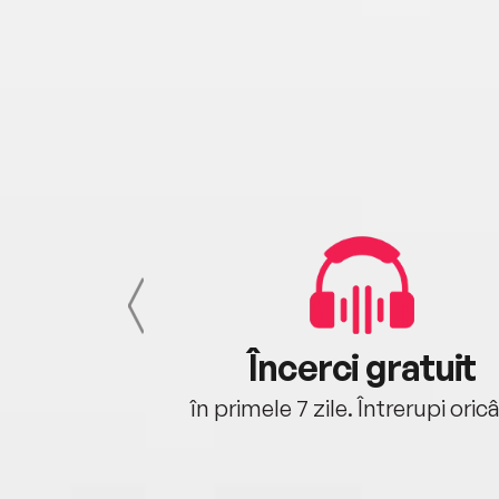
cu tine
Încerci gratuit
oriunde ești.
în primele 7 zile. Întrerupi oric