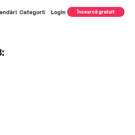
andări
Categorii
Login
Încearcă gratuit
: