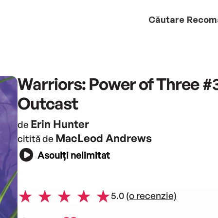
Căutare
Recom
Warriors: Power of Three #3
Outcast
Erin Hunter
de
MacLeod Andrews
citită de
Asculți nelimitat
5.0
(o recenzie)