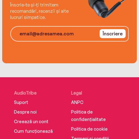
Înscrie-te și-ți trimitem
recomandări, recenzii și alte
lucruri simpatice.
Înscriere
AudioTribe
Legal
Suport
ANPC
Despre noi
Politica de
confidențialitate
Creează un cont
Politica de cookie
Cum funcționează
Termeni și condiții