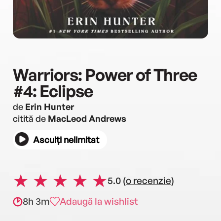
Warriors: Power of Three
#4: Eclipse
de
Erin Hunter
citită de
MacLeod Andrews
Asculți nelimitat
5.0
(o recenzie)
8h 3m
Adaugă la wishlist