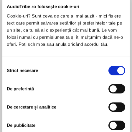
AudioTribe.ro folosește cookie-uri
Elita de Argint (Elita
Diavolul se îmbracă de
Migdală
Cookie-uri? Sunt ceva de care ai mai auzit - mici fișiere
de...
la...
Dani Francis
Lauren Weisberger
Sohn Won-pyung
text care permit salvarea setărilor și preferințelor tale pe
un site, ca tu să ai o experiență cât mai bună. Le vom
folosi numai cu permisiunea ta și îți mulțumim dacă ne-o
oferi. Poți schimba sau anula oricând acordul tău.
Despre
carte
Erin Hunter's #1 nationally bestselling Warriors
Selecția
series continueswith the fourth bookin the
Strict necesare
consimțământului
Power of Three series!
The fourth book in this third series, Warriors:
De preferință
MAI MULT
Power of Three #4: Eclipse, brings more
În acest moment nu există recenzii
adventure, intrigue, and thrilling battles to the
De cercetare și analitice
pentru această carte
epic world of the warrior Clans.
Erin Hunter
De publicitate