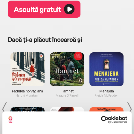
Ascultă gratuit
Dacă ți-a plăcut încearcă și
a...
Pădurea norvegiană
Hamnet
Menajera
I
Haruki Murakami
Maggie O'Farrell
Freida McFadden