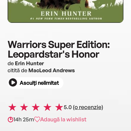
Warriors Super Edition:
Leopardstar's Honor
de
Erin Hunter
citită de
MacLeod Andrews
Asculți nelimitat
5.0
(o recenzie)
14h 25m
Adaugă la wishlist