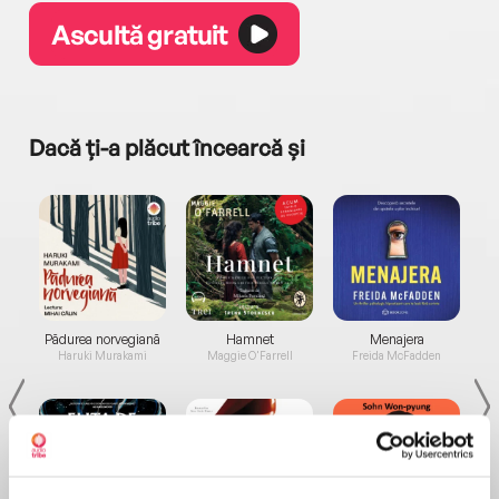
Ascultă gratuit
Dacă ți-a plăcut încearcă și
a...
Pădurea norvegiană
Hamnet
Menajera
I
Haruki Murakami
Maggie O'Farrell
Freida McFadden