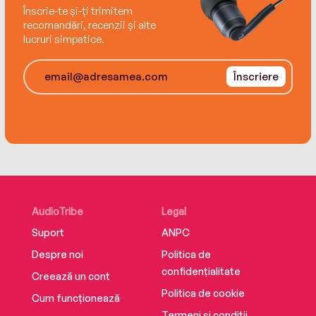
Înscrie-te și-ți trimitem
recomandări, recenzii și alte
lucruri simpatice.
Înscriere
AudioTribe
Legal
Suport
ANPC
Despre noi
Politica de
confidențialitate
Creează un cont
Politica de cookie
Cum funcționează
Termeni și condiții