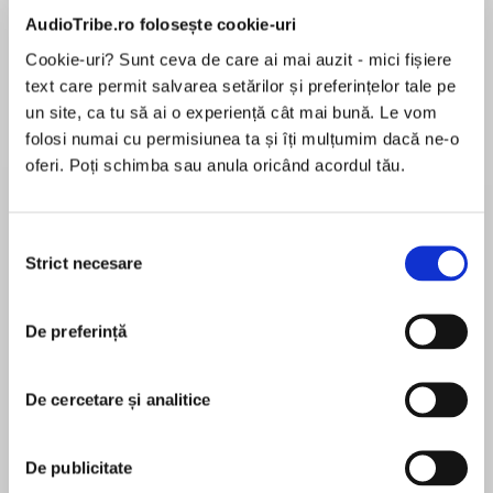
AudioTribe.ro folosește cookie-uri
Elita de Argint (Elita
Diavolul se îmbracă de
Migdală
Cookie-uri? Sunt ceva de care ai mai auzit - mici fișiere
de...
la...
Dani Francis
Lauren Weisberger
Sohn Won-pyung
text care permit salvarea setărilor și preferințelor tale pe
un site, ca tu să ai o experiență cât mai bună. Le vom
folosi numai cu permisiunea ta și îți mulțumim dacă ne-o
oferi. Poți schimba sau anula oricând acordul tău.
Despre
carte
An epic stand-alone adventure in Erin Hunter’s
Selecția
#1 nationally bestselling Warriors series! .
Strict necesare
consimțământului
In this Super Edition, devoted RiverClan warrior
Leopardfur discovers just how far she will go to
De preferință
MAI MULT
protect her Clan.
În acest moment nu există recenzii
De cercetare și analitice
pentru această carte
Since her kithood, Leopardfur has known that
she would one day save RiverClan from
Erin Hunter
destruction. The ambitious ThunderClan
De publicitate
deputy Tigerclaw believes he can help her fulfill