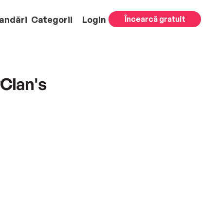
andări
Categorii
Login
Încearcă gratuit
yClan's