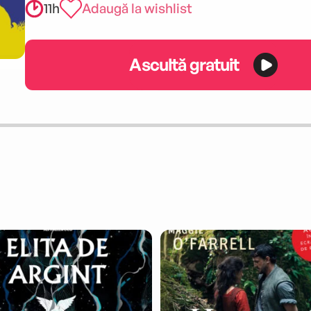
11h
Adaugă la wishlist
Ascultă gratuit