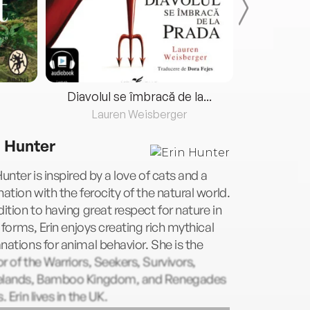
Diavolul se îmbracă de la...
Lauren Weisberger
Fre
n Hunter
Hunter is inspired by a love of cats and a
nation with the ferocity of the natural world.
dition to having great respect for nature in
ts forms, Erin enjoys creating rich mythical
nations for animal behavior. She is the
r of the Warriors, Seekers, Survivors,
elands, Bamboo Kingdom, and Renegades
s. Erin lives in the UK.