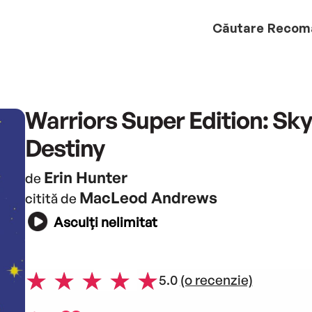
Căutare
Recom
Warriors Super Edition: Sk
Destiny
Erin Hunter
de
MacLeod Andrews
citită de
Asculți nelimitat
5.0
(o recenzie)