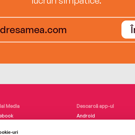
ial Media
Descarcă app-ul
ebook
Android
kedIn
iOS
ookie-uri