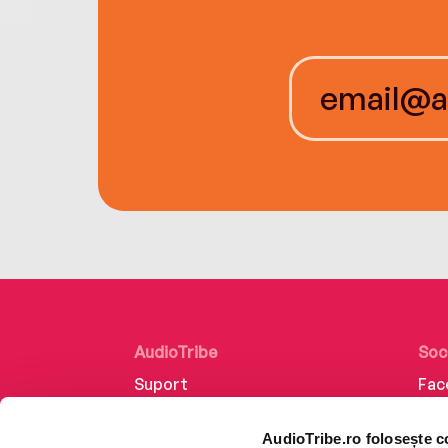
AudioTribe
Soc
Suport
Fac
Despre noi
Lin
AudioTribe.ro folosește c