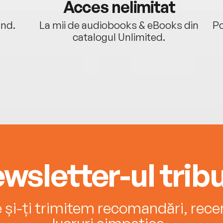
Acces nelimitat
ând.
La mii de audiobooks & eBooks din
Po
catalogul Unlimited.
wsletter-ul tribu
e și-ți trimitem recomandări, recenz
lucruri simpatice.