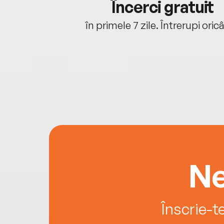
cu tine
Încerci gratuit
oriunde ești.
în primele 7 zile. Întrerupi oric
Ne
Înscrie-t