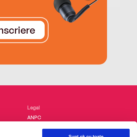
Înscriere
Legal
ANPC
Politica de confidențialitate
Sunt ok cu toate