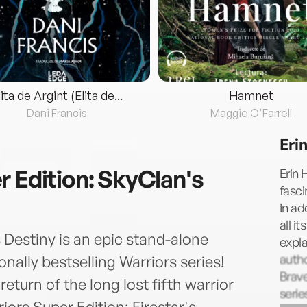
lita de Argint (Elita de...
Hamnet
Dani Francis
Maggie O'Farrell
Eri
r Edition: SkyClan's
Erin 
fasci
In ad
all i
 Destiny is an epic stand-alone
expla
autho
onally bestselling Warriors series!
Brav
eturn of the long lost fifth warrior
serie
iors Super Edition: Firestar's