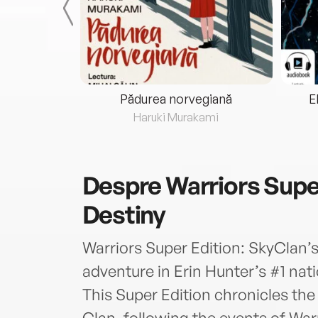
eria...
Pădurea norvegiană
E
ris
Haruki Murakami
Despre
Warriors Supe
Destiny
Warriors Super Edition: SkyClan’s
adventure in Erin Hunter’s #1 nati
This Super Edition chronicles the r
Clan, following the events of Warr