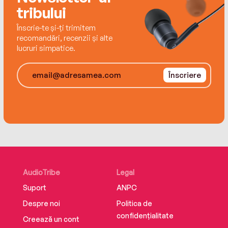
tribului
Înscrie-te și-ți trimitem
recomandări, recenzii și alte
lucruri simpatice.
Înscriere
AudioTribe
Legal
Suport
ANPC
Despre noi
Politica de
confidențialitate
Creează un cont