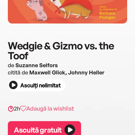
Wedgie & Gizmo vs. the
Toof
de
Suzanne Selfors
citită de
Maxwell Glick, Johnny Heller
Asculți nelimitat
2h
Adaugă la wishlist
Ascultă gratuit