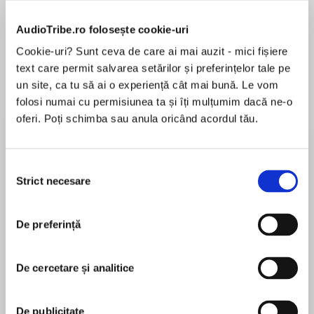
de...
la...
Dani Francis
Lauren Weisberger
Sohn Won-pyung
AudioTribe.ro folosește cookie-uri
Cookie-uri? Sunt ceva de care ai mai auzit - mici fișiere
text care permit salvarea setărilor și preferințelor tale pe
Despre
carte
un site, ca tu să ai o experiență cât mai bună. Le vom
folosi numai cu permisiunea ta și îți mulțumim dacă ne-o
Fans of Stick Dog and My Big Fat Zombie
oferi. Poți schimba sau anula oricând acordul tău.
Goldfish will LOL over Suzanne Selfors’s
hilarious series about the growing pains of
blended families and the secret rivalry of pets.
Selecția
Strict necesare
consimțământului
MAI MULT
“A delightfully fun read that will leave you in
În acest moment nu există recenzii
stitches!”—Caldecott Medalist Dan Santat
De preferință
pentru această carte
Wedgie LOVES the new micro-pig next door.
Suzanne Selfors
And she LOVES him! They both like to go for
De cercetare și analitice
walks and roll in smelly things. They are going to
Bestselling author Suzanne Selfors lives on a
be in the school pet parade together. They are
mysterious island in the Pacific Northwest, where
best friends.
De publicitate