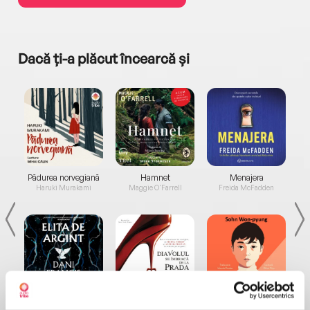
Dacă ți-a plăcut încearcă și
a...
Pădurea norvegiană
Hamnet
Menajera
I
Haruki Murakami
Maggie O'Farrell
Freida McFadden
Elita de Argint (Elita
Diavolul se îmbracă de
Migdală