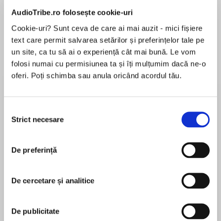
AudioTribe.ro folosește cookie-uri
Cookie-uri? Sunt ceva de care ai mai auzit - mici fișiere
text care permit salvarea setărilor și preferințelor tale pe
Despre
carte
un site, ca tu să ai o experiență cât mai bună. Le vom
Fans of Stick Dog and My Big Fat Zombie
folosi numai cu permisiunea ta și îți mulțumim dacă ne-o
Goldfish will love Suzanne Selfors’s hilarious
oferi. Poți schimba sau anula oricând acordul tău.
new series about the growing pains of blended
families and the secret rivalry of pets.
Selecția
MAI MULT
When a bouncy, barky dog and an evil genius
Strict necesare
consimțământului
În acest moment nu există recenzii
guinea pig move into the same house, the
pentru această carte
laughs are nonstop! Wedgie is so excited, he
De preferință
can’t stop barking. He LOVES having new
Suzanne Selfors
siblings and friends to protect. He LOVES
guinea pigs like Gizmo! He also LOVES treats!
De cercetare și analitice
Bestselling author Suzanne Selfors lives on a
mysterious island in the Pacific Northwest, where
But Gizmo does not want to share his loyal
she spends most of her time making up stories,
De publicitate
human servant with a rump-sniffing beast! He