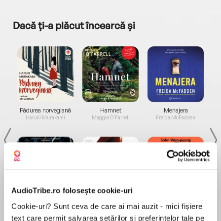
Dacă ți-a plăcut încearcă și
a...
Pădurea norvegiană
Hamnet
Menajera
I
Haruki Murakami
Maggie O'Farrell
Freida McFadden
AudioTribe.ro folosește cookie-uri
Elita de Argint (Elita
Diavolul se îmbracă de
Migdală
Cookie-uri? Sunt ceva de care ai mai auzit - mici fișiere
de...
la...
Dani Francis
Lauren Weisberger
Sohn Won-pyung
text care permit salvarea setărilor și preferințelor tale pe