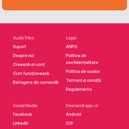
parts of life, and shows us why it’s strange to
feel fine and fine to feel strange.
AudioTribe
Legal
Suport
ANPC
Despre noi
Politica de
confidențialitate
Creează un cont
Politica de cookie
Cum funcționează
Termeni și condiții
Retragere din comandă
Regulamente
Social Media
Descarcă app-ul
Facebook
Android
LinkedIn
iOS