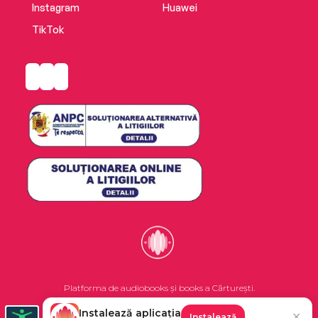
Instagram
Huawei
TikTok
Platforma de audiobooks și books a Cărturești.
Instalează aplicația
✕
Instalează