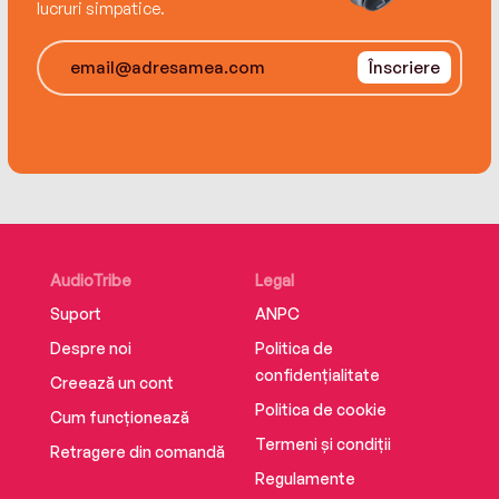
bloom and lives will be changed forever. Life at
lucruri simpatice.
the Little School by the Sea is never dull…
Înscriere
AudioTribe
Legal
Suport
ANPC
Despre noi
Politica de
confidențialitate
Creează un cont
Politica de cookie
Cum funcționează
Termeni și condiții
Retragere din comandă
Regulamente