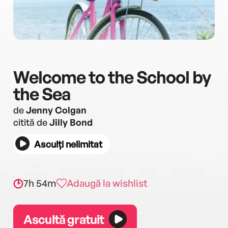
Welcome to the School by
the Sea
de
Jenny Colgan
citită de
Jilly Bond
Asculți nelimitat
7h 54m
Adaugă la wishlist
Ascultă gratuit