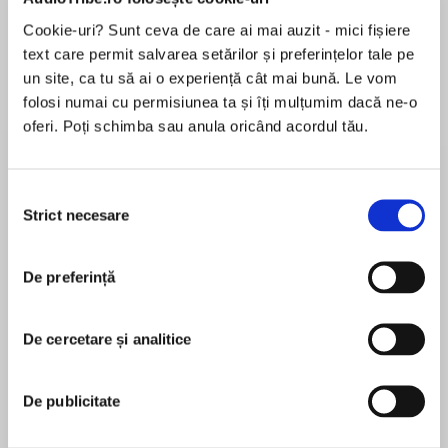
de...
la...
Dani Francis
Lauren Weisberger
Sohn Won-pyung
Cookie-uri? Sunt ceva de care ai mai auzit - mici fișiere
text care permit salvarea setărilor și preferințelor tale pe
un site, ca tu să ai o experiență cât mai bună. Le vom
folosi numai cu permisiunea ta și îți mulțumim dacă ne-o
Despre
carte
oferi. Poți schimba sau anula oricând acordul tău.
The first book of Jenny Colgan’s delightful new
four-part series, set at a charming English
Selecția
boarding school on the sea.
Strict necesare
consimțământului
Maggie went to the window and opened it wide,
MAI MULT
inhaling the lovely salt air off the sea. Why had
De preferință
În acest moment nu există recenzii
she never lived by the sea before? Why had she
pentru această carte
always looked out on housing estates and not
De cercetare și analitice
the little white hulls of trawlers bobbing off in
Jenny Colgan
the distance?
De publicitate
Jenny Colganis theNew York Timesbestselling
It’s gloriously sunny in Cornwall as the school
author of numerous novels, includingThe
year starts at the little boarding school by the