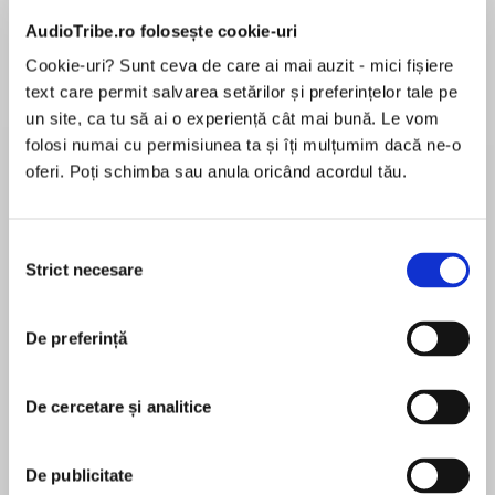
AudioTribe.ro folosește cookie-uri
Cookie-uri? Sunt ceva de care ai mai auzit - mici fișiere
Despre
carte
text care permit salvarea setărilor și preferințelor tale pe
un site, ca tu să ai o experiență cât mai bună. Le vom
In this heartfelt and accessible middle grade
folosi numai cu permisiunea ta și îți mulțumim dacă ne-o
novel perfect for fans of The Thing About
oferi. Poți schimba sau anula oricând acordul tău.
Jellyfish, a young girl throws herself into solving
a local mystery to keep from missing her older
sister, who has been sent to an eating disorder
Selecția
MAI MULT
treatment facility.
Strict necesare
consimțământului
În acest moment nu există recenzii
pentru această carte
Astronomy-obsessed Abby McCourt should be
De preferință
thrilled about the solar eclipse her small town of
Claire Swinarski
Moose Junction is about to witness, but she’s
not. After her older sister Blair was sent away
De cercetare și analitice
Claire Swinarski was born and raised in Wisconsin,
for an eating disorder, Abby has been in a funk.
where she still lives with her family and writes
stories for readers of all ages. What Happens Next
De publicitate
Desperate to dull the pain her sister’s absence