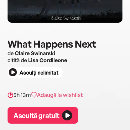
What Happens Next
de
Claire Swinarski
citită de
Lisa Cordileone
Asculți nelimitat
5h 13m
Adaugă la wishlist
Ascultă gratuit