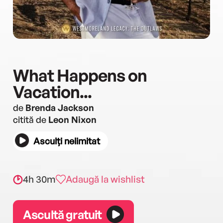
What Happens on
Vacation...
de
Brenda Jackson
citită de
Leon Nixon
Asculți nelimitat
4h 30m
Adaugă la wishlist
Ascultă gratuit