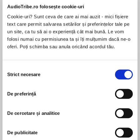
de...
la...
Dani Francis
Lauren Weisberger
Sohn Won-pyung
AudioTribe.ro folosește cookie-uri
Cookie-uri? Sunt ceva de care ai mai auzit - mici fișiere
text care permit salvarea setărilor și preferințelor tale pe
un site, ca tu să ai o experiență cât mai bună. Le vom
Despre
carte
folosi numai cu permisiunea ta și îți mulțumim dacă ne-o
oferi. Poți schimba sau anula oricând acordul tău.
A Napa Valley vacation fling is just the thing…or
will the stakes be too high? Find out in this
Westmoreland Legacy: The Outlaws novel by
Selecția
New York Times bestselling author Brenda
Strict necesare
consimțământului
Jackson.
MAI MULT
În acest moment nu există recenzii
What happens in Napa Valley stays in Napa
De preferință
pentru această carte
Valley…
De cercetare și analitice
Right?
Brenda Jackson
For Alaskan senator Jessup Outlaw, a Napa
De publicitate
Valley vacation starts out as innocent R and R—