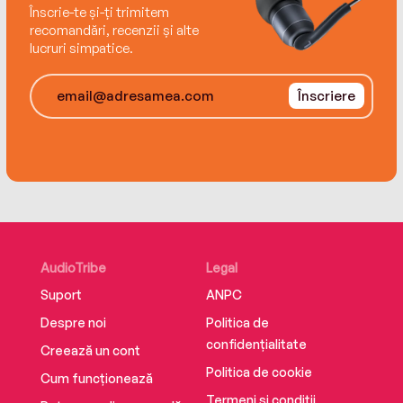
Book 3: What He Wants for Christmas
Înscrie-te și-ți trimitem
Book 4: What Happens on Vacation...
recomandări, recenzii și alte
lucruri simpatice.
Înscriere
AudioTribe
Legal
Suport
ANPC
Despre noi
Politica de
confidențialitate
Creează un cont
Politica de cookie
Cum funcționează
Termeni și condiții