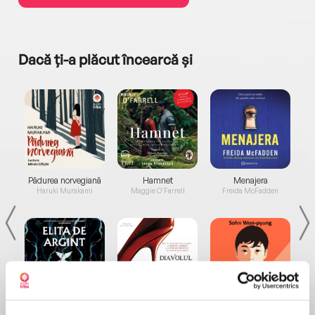
Dacă ți-a plăcut încearcă și
a...
Pădurea norvegiană
Hamnet
Menajera
I
Haruki Murakami
Maggie O'Farrell
Freida McFadden
Elita de Argint (Elita
Diavolul se îmbracă de
Migdală