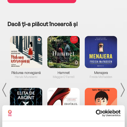
Dacă ți-a plăcut încearcă și
a...
Pădurea norvegiană
Hamnet
Menajera
I
Haruki Murakami
Maggie O'Farrell
Freida McFadden
Elita de Argint (Elita
Diavolul se îmbracă de
Migdală