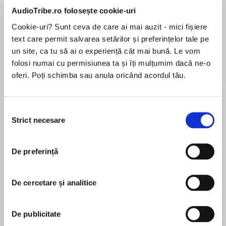
de...
la...
Dani Francis
Lauren Weisberger
Sohn Won-pyung
AudioTribe.ro folosește cookie-uri
Cookie-uri? Sunt ceva de care ai mai auzit - mici fișiere
text care permit salvarea setărilor și preferințelor tale pe
un site, ca tu să ai o experiență cât mai bună. Le vom
Despre
carte
folosi numai cu permisiunea ta și îți mulțumim dacă ne-o
oferi. Poți schimba sau anula oricând acordul tău.
Revisit all of your Kowalski favorites while falling
in love with a brand-new romance in this reunion
novel from New York Times bestselling author
Selecția
Shannon Stacey
Strict necesare
consimțământului
MAI MULT
Laney Caswell is looking for a change. A
În acest moment nu există recenzii
decade's worth of less-than-happy matrimony
De preferință
pentru această carte
behind her, she wants peace—movies, books
and, best of all, a new job at the Northern Star
De cercetare și analitice
Lodge in Whitford, Maine. Spending the
summer living in a camper is her chance to
Shannon Stacey
rediscover what makes her happy, and a
De publicitate
perfect transition to her new life.