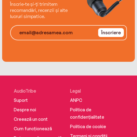
Înscrie-te și-ți trimitem
recomandări, recenzii și alte
lucruri simpatice.
Înscriere
AudioTribe
Legal
Suport
ANPC
Despre noi
Politica de
confidențialitate
Creează un cont
Politica de cookie
Cum funcționează
Termeni și condiții