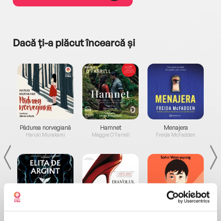
Dacă ți-a plăcut încearcă și
a...
Pădurea norvegiană
Hamnet
Menajera
I
Haruki Murakami
Maggie O'Farrell
Freida McFadden
Elita de Argint (Elita
Diavolul se îmbracă de
Migdală