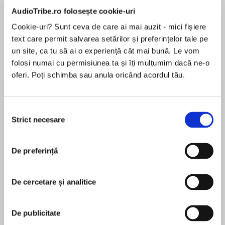
de...
la...
Dani Francis
Lauren Weisberger
Sohn Won-pyung
AudioTribe.ro folosește cookie-uri
Cookie-uri? Sunt ceva de care ai mai auzit - mici fișiere
text care permit salvarea setărilor și preferințelor tale pe
un site, ca tu să ai o experiență cât mai bună. Le vom
Despre
carte
folosi numai cu permisiunea ta și îți mulțumim dacă ne-o
oferi. Poți schimba sau anula oricând acordul tău.
From the author of the unforgettable bestseller
TIME TRAVELLING WITH A HAMSTER comes
another surprising, beautiful and funny novel
Selecția
about a child who, by disappearing, will write
Strict necesare
consimțământului
herself into your heart forever…
MAI MULT
În acest moment nu există recenzii
De preferință
pentru această carte
Turning invisible at will: it’s one way of curing
your acne. But far more drastic than 13 year-old
De cercetare și analitice
Ethel Leatherhead intended when she tried a
combination of untested medicines and a
Ross Welford
sunbed.
De publicitate