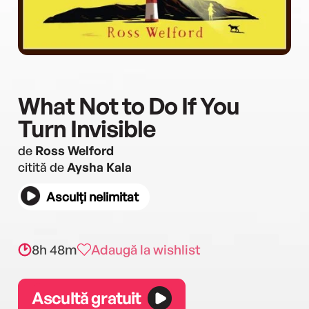
What Not to Do If You
Turn Invisible
de
Ross Welford
citită de
Aysha Kala
Asculți nelimitat
8h 48m
Adaugă la wishlist
Ascultă gratuit