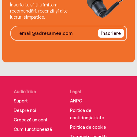
Înscrie-te și-ți trimitem
recomandări, recenzii și alte
lucruri simpatice.
Înscriere
AudioTribe
Legal
Suport
ANPC
Despre noi
Politica de
confidențialitate
Creează un cont
Politica de cookie
Cum funcționează
Termeni și condiții