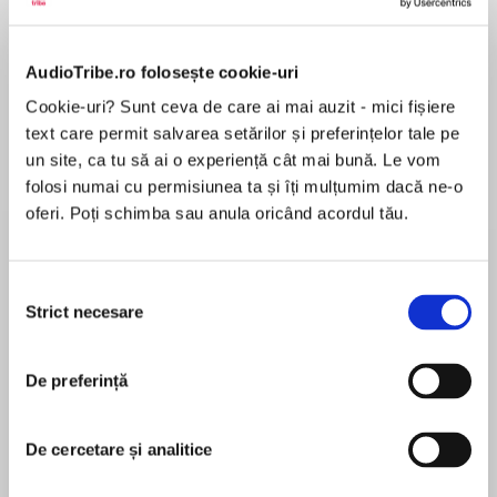
de...
la...
Dani Francis
Lauren Weisberger
Sohn Won-pyung
AudioTribe.ro folosește cookie-uri
Cookie-uri? Sunt ceva de care ai mai auzit - mici fișiere
Despre
carte
text care permit salvarea setărilor și preferințelor tale pe
un site, ca tu să ai o experiență cât mai bună. Le vom
Weighing in from the cutting-edge frontiers of
folosi numai cu permisiunea ta și îți mulțumim dacă ne-o
science, today’s most forward-thinking minds
oferi. Poți schimba sau anula oricând acordul tău.
explore the rise of “machines that think.”
Stephen Hawking recently made headlines by
Selecția
MAI MULT
noting, “The development of full artificial
Strict necesare
consimțământului
În acest moment nu există recenzii
intelligence could spell the end of the human
pentru această carte
race.” Others, conversely, have trumpeted a
De preferință
new age of “superintelligence” in which smart
devices will exponentially extend human
capacities. No longer just a matter of science-
De cercetare și analitice
John Brockman
fiction fantasy (2001, Blade Runner, The
Terminator, Her, etc.), it is time to seriously