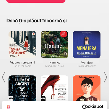
Dacă ți-a plăcut încearcă și
a...
Pădurea norvegiană
Hamnet
Menajera
I
Haruki Murakami
Maggie O'Farrell
Freida McFadden
Elita de Argint (Elita
Diavolul se îmbracă de
Migdală