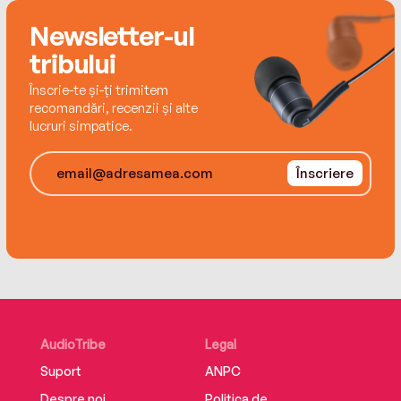
Newsletter-ul
tribului
Înscrie-te și-ți trimitem
recomandări, recenzii și alte
lucruri simpatice.
Înscriere
AudioTribe
Legal
Suport
ANPC
Despre noi
Politica de