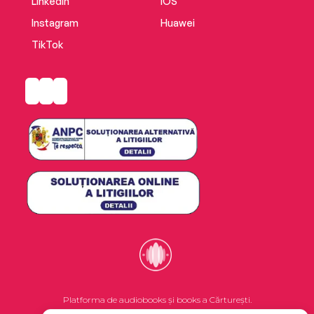
LinkedIn
iOS
Instagram
Huawei
TikTok
Platforma de audiobooks și books a Cărturești.