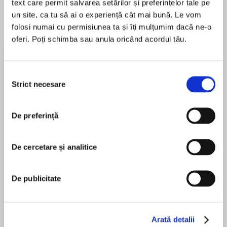
text care permit salvarea setărilor și preferințelor tale pe
un site, ca tu să ai o experiență cât mai bună. Le vom
folosi numai cu permisiunea ta și îți mulțumim dacă ne-o
Despre
carte
oferi. Poți schimba sau anula oricând acordul tău.
Britain’s most famous mathematician takes us
to the edge of knowledge to show us what we
cannot know.
Selecția
Strict necesare
consimțământului
Is the universe infinite?
MAI MULT
De preferință
În acest moment nu există recenzii
Do we know what happened before the Big
pentru această carte
Bang?
De cercetare și analitice
Where is human consciousness located in the
brain?
Marcus du Sautoy
De publicitate
And are there more undiscovered particles out
Marcus du Sautoy has been named by the
there, beyond the Higgs boson?
Independent on Sunday as one of the UK's leading
Arată detalii
scientists, has written extensively for the