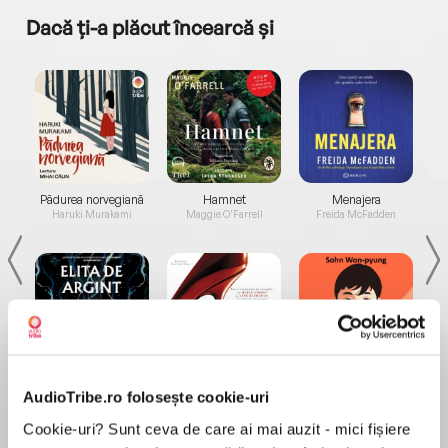
Dacă ți-a plăcut încearcă și
a...
Pădurea norvegiană
Hamnet
Menajera
I
Haruki Murakami
Maggie O'Farrell
Freida McFadden
Elita de Argint (Elita
Diavolul se îmbracă de
Migdală
AudioTribe.ro folosește cookie-uri
de...
la...
Dani Francis
Lauren Weisberger
Sohn Won-pyung
Cookie-uri? Sunt ceva de care ai mai auzit - mici fișiere