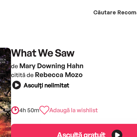
Căutare
Recom
What We Saw
Mary Downing Hahn
de
Rebecca Mozo
citită de
Asculți nelimitat
4h 50m
Adaugă la wishlist
Ascultă gratuit