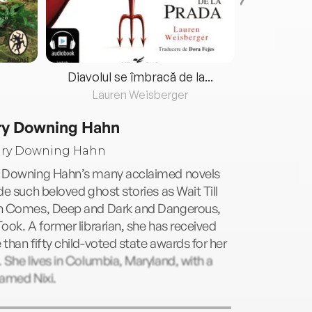
Diavolul se îmbracă de la...
Lauren Weisberger
Fre
y Downing Hahn
 Downing Hahn’s many acclaimed novels
de such beloved ghost stories as Wait Till
n Comes, Deep and Dark and Dangerous,
ook. A former librarian, she has received
than fifty child-voted state awards for her
 She lives in Columbia, Maryland, with a
amed Nixi.