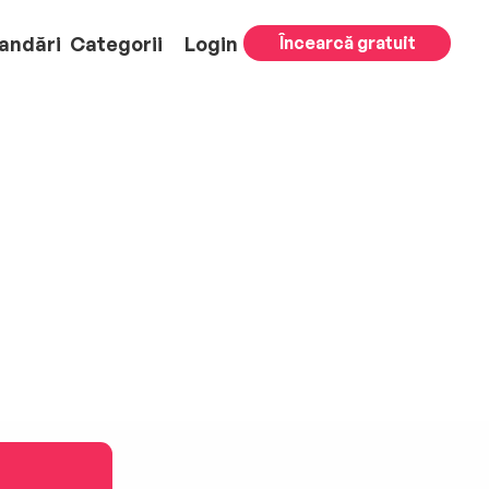
andări
Categorii
Login
Încearcă gratuit