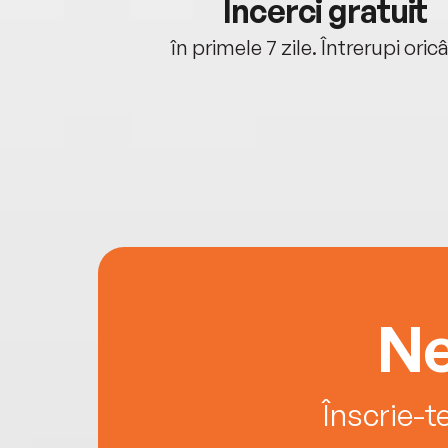
cu tine
Încerci gratuit
oriunde ești.
în primele 7 zile. Întrerupi oric
Ne
Înscrie-t