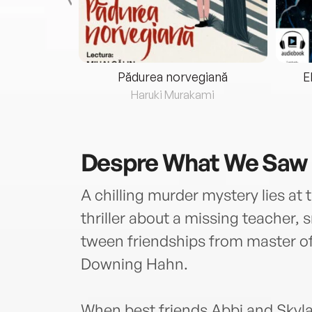
eria...
Pădurea norvegiană
E
ris
Haruki Murakami
Despre
What We Saw
A chilling murder mystery lies at 
thriller about a missing teacher, 
tween friendships from master o
Downing Hahn.
When best friends Abbi and Skyla