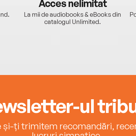
Acces nelimitat
ând.
La mii de audiobooks & eBooks din
Po
catalogul Unlimited.
wsletter-ul tribu
e și-ți trimitem recomandări, recenz
lucruri simpatice.