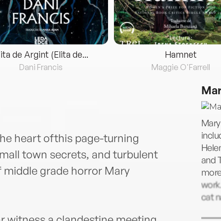
lita de Argint (Elita de...
Hamnet
Dani Francis
Maggie O'Farrell
Mar
Mary
inclu
the heart ofthis page-turning
Hele
small town secrets, and turbulent
and T
f middle grade horror Mary
more 
work.
cat n
r witness a clandestine meeting