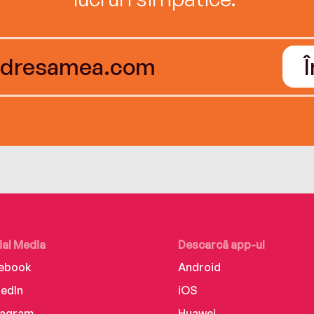
ial Media
Descarcă app-ul
ebook
Android
kedIn
iOS
tagram
Huawei