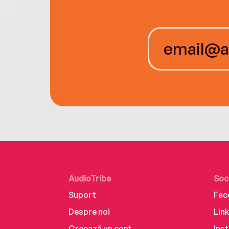
AudioTribe
Soc
Suport
Fac
Despre noi
Lin
Creează un cont
Ins