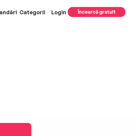
andări
Categorii
Login
Încearcă gratuit