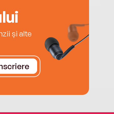
lui
ii și alte
Înscriere