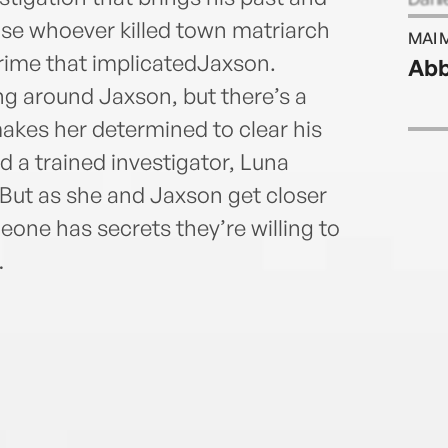
bjdan
se whoever killed town matriarch
MAI 
rime that implicatedJaxson.
Abb
ng around Jaxson, but there’s a
kes her determined to clear his
d a trained investigator, Luna
 But as she and Jaxson get closer
meone has secrets they’re willing to
…