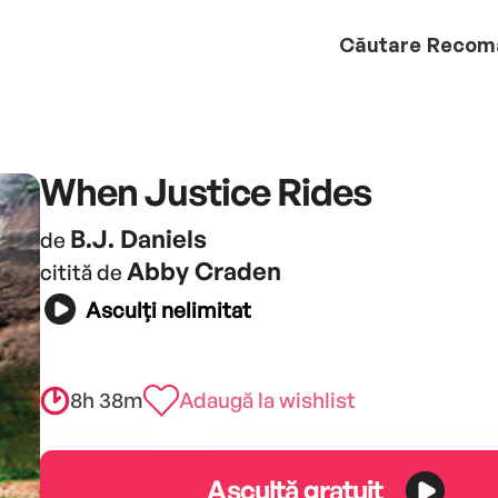
Căutare
Recom
When Justice Rides
B.J. Daniels
de
Abby Craden
citită de
Asculți nelimitat
8h 38m
Adaugă la wishlist
Ascultă gratuit