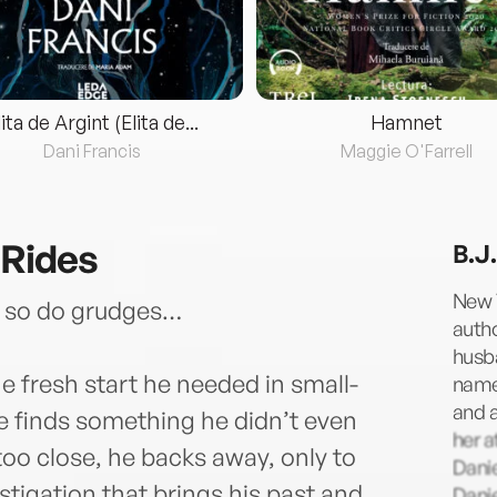
lita de Argint (Elita de...
Hamnet
Dani Francis
Maggie O'Farrell
 Rides
B.J
New 
d so do grudges…
autho
husba
 fresh start he needed in small-
named
and a
 finds something he didn’t even
her 
oo close, he backs away, only to
Danie
tigation that brings his past and
Danie