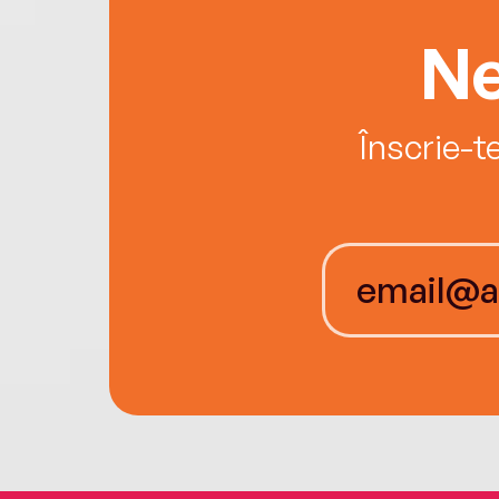
Ne
Înscrie-t