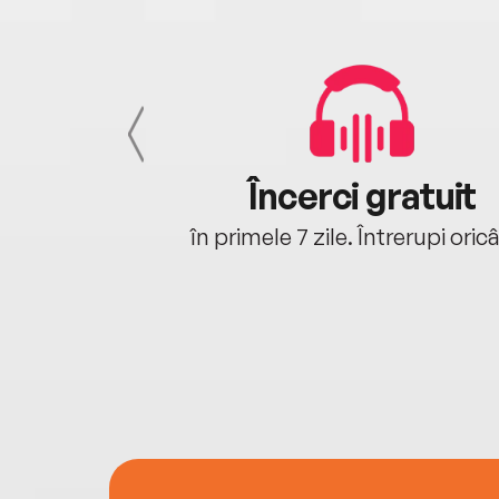
cu tine
Încerci gratuit
oriunde ești.
în primele 7 zile. Întrerupi oric