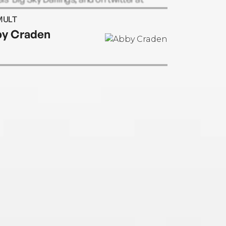
ielsauthor.
MULT
y Craden