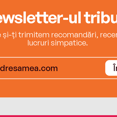
wsletter-ul tribu
e și-ți trimitem recomandări, recenz
lucruri simpatice.