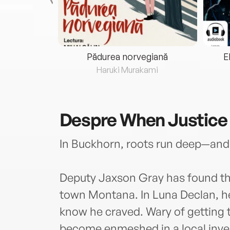
eria...
Pădurea norvegiană
E
ris
Haruki Murakami
Despre
When Justice
In Buckhorn, roots run deep—an
Deputy Jaxson Gray has found the
town Montana. In Luna Declan, he
know he craved. Wary of getting t
become enmeshed in a local inves