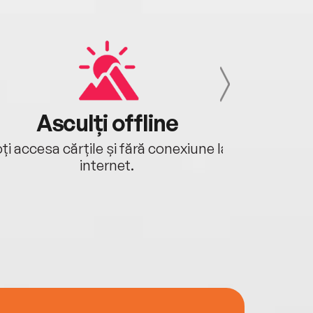
Asculți offline
Aj
ți accesa cărțile și fără conexiune la
Ascultă a
internet.