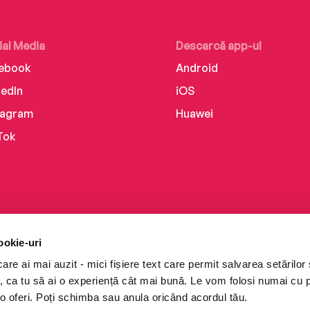
ial Media
Descarcă app-ul
ebook
Android
kedIn
iOS
tagram
Huawei
Tok
ookie-uri
re ai mai auzit - mici fișiere text care permit salvarea setărilor 
te, ca tu să ai o experiență cât mai bună. Le vom folosi numai cu
o oferi. Poți schimba sau anula oricând acordul tău.