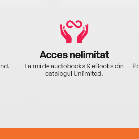
Acces nelimitat
ând.
La mii de audiobooks & eBooks din
Po
catalogul Unlimited.