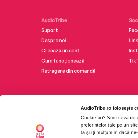
AudioTribe
Soc
Suport
Fac
Despre noi
Lin
Creează un cont
Ins
Cum funcționează
Tik
Retragere din comandă
AudioTribe.ro folosește c
Cookie-uri? Sunt ceva de ca
preferințelor tale pe un si
ta și îți mulțumim dacă ne-