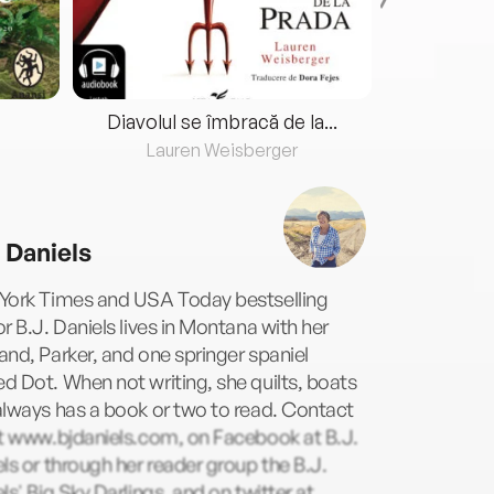
Diavolul se îmbracă de la...
Lauren Weisberger
Fre
. Daniels
York Times and USA Today bestselling
r B.J. Daniels lives in Montana with her
nd, Parker, and one springer spaniel
 Dot. When not writing, she quilts, boats
lways has a book or two to read. Contact
at www.bjdaniels.com, on Facebook at B.J.
ls or through her reader group the B.J.
ls' Big Sky Darlings, and on twitter at