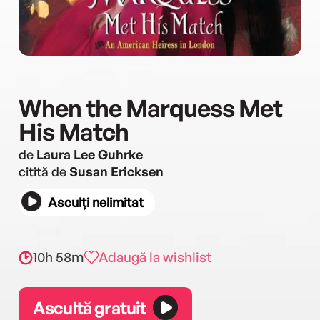
When the Marquess Met
His Match
de
Laura Lee Guhrke
citită de
Susan Ericksen
Asculți nelimitat
10h 58m
Adaugă la wishlist
Ascultă gratuit