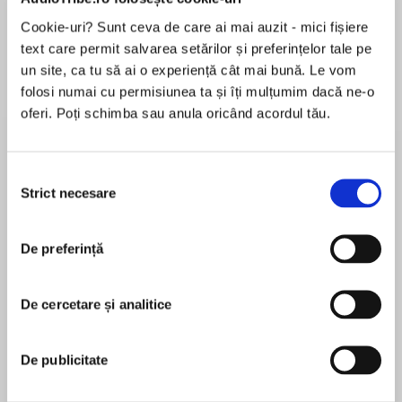
de...
la...
Dani Francis
Lauren Weisberger
Sohn Won-pyung
Cookie-uri? Sunt ceva de care ai mai auzit - mici fișiere
text care permit salvarea setărilor și preferințelor tale pe
un site, ca tu să ai o experiență cât mai bună. Le vom
folosi numai cu permisiunea ta și îți mulțumim dacă ne-o
Despre
carte
oferi. Poți schimba sau anula oricând acordul tău.
In the first of a dazzling new series, USA Today
bestselling author Laura Lee Guhrke introduces
Selecția
London's most renowned matchmaker—and a
Strict necesare
consimțământului
scoundrel intent on seducing his way to the
altar.
MAI MULT
De preferință
În acest moment nu există recenzii
She's the matchmaker . . .
pentru această carte
De cercetare și analitice
Lady Belinda Featherstone's job is to guide
Laura Lee Guhrke
American heiresses to matrimony, and away
from men like Nicholas, Marquess of Trubridge.
De publicitate
Laura Lee Guhrke spent seven years in
But the charming, disreputable marquess
advertising, had a successful catering business,
needs a wealthy bride, and he hires Belinda to