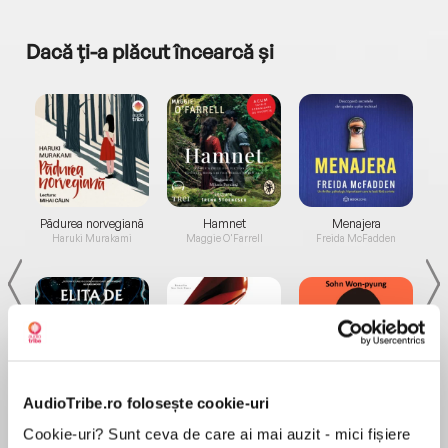
Dacă ți-a plăcut încearcă și
a...
Pădurea norvegiană
Hamnet
Menajera
I
Haruki Murakami
Maggie O'Farrell
Freida McFadden
AudioTribe.ro folosește cookie-uri
Elita de Argint (Elita
Diavolul se îmbracă de
Migdală
de...
la...
Dani Francis
Lauren Weisberger
Sohn Won-pyung
Cookie-uri? Sunt ceva de care ai mai auzit - mici fișiere