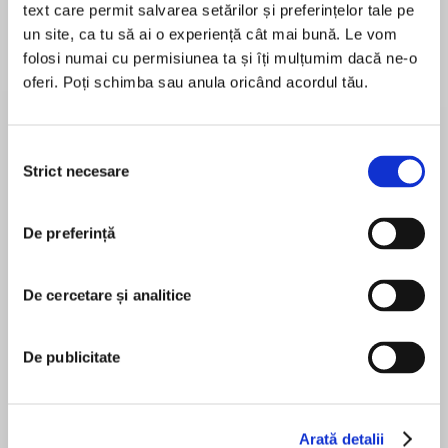
text care permit salvarea setărilor și preferințelor tale pe
un site, ca tu să ai o experiență cât mai bună. Le vom
folosi numai cu permisiunea ta și îți mulțumim dacă ne-o
oferi. Poți schimba sau anula oricând acordul tău.
Despre
carte
‘A delicious slice of Scandi noir – such a dark,
atmospheric and compelling story! And ahh, if
Selecția
only those ravens could talk…’
Strict necesare
consimțământului
De preferință
MAI MULT
Jackie Kabler, author of The Perfect Couple
În acest moment nu există recenzii
pentru această carte
De cercetare și analitice
De publicitate
Shortlisted for the 2022 CWA John Creasey
Karin Nordin
(New Blood) Dagger award
Arată detalii