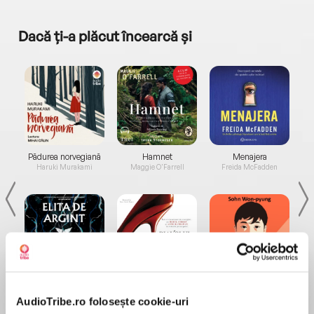
Dacă ți-a plăcut încearcă și
a...
Pădurea norvegiană
Hamnet
Menajera
I
Haruki Murakami
Maggie O'Farrell
Freida McFadden
Elita de Argint (Elita
Diavolul se îmbracă de
Migdală
de...
la...
Dani Francis
Lauren Weisberger
Sohn Won-pyung
AudioTribe.ro folosește cookie-uri