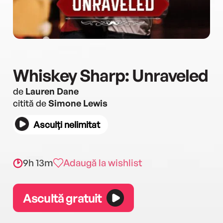
Whiskey Sharp: Unraveled
de
Lauren Dane
citită de
Simone Lewis
Asculți nelimitat
9h 13m
Adaugă la wishlist
Ascultă gratuit