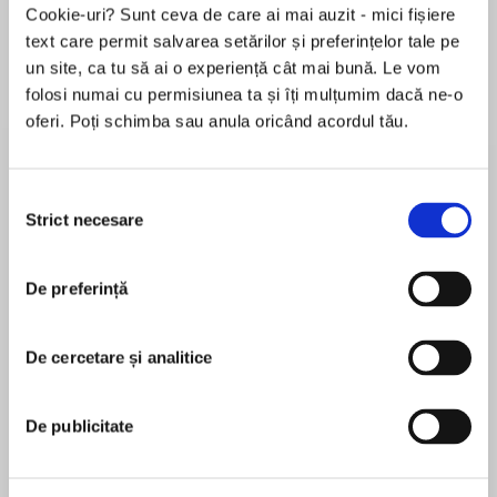
Cookie-uri? Sunt ceva de care ai mai auzit - mici fișiere
text care permit salvarea setărilor și preferințelor tale pe
un site, ca tu să ai o experiență cât mai bună. Le vom
Despre
carte
folosi numai cu permisiunea ta și îți mulțumim dacă ne-o
oferi. Poți schimba sau anula oricând acordul tău.
“Sexy, pulse-pounding adventure.”—Jaci Burton
New York Times bestselling author on The Best
Kind of Trouble
Selecția
Strict necesare
consimțământului
The sharpest ache comes from wanting what
MAI MULT
you think you can’t have…
De preferință
În acest moment nu există recenzii
pentru această carte
Maybe Dolan has lived independent, free-
spirited and unattached since leaving home at
De cercetare și analitice
Lauren Dane
sixteen. Whiskey Sharp, Seattle’s sexy vintage-
styled barbershop and whiskey bar, gave her a
Lauren Dane is a New York Times and USA Today
De publicitate
job—and a reason to put down roots. Cutting
bestselling author of over fifty novels and novellas
hair by day, losing herself drumming in a punk
across several genres. She lives in the Northwest
rock band by night, she’s got it good.