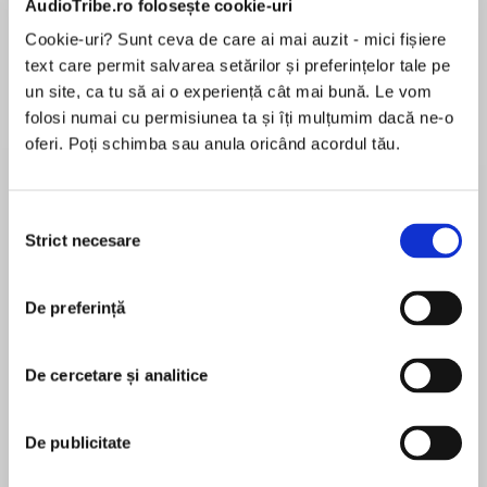
AudioTribe.ro folosește cookie-uri
Cookie-uri? Sunt ceva de care ai mai auzit - mici fișiere
text care permit salvarea setărilor și preferințelor tale pe
Despre
carte
un site, ca tu să ai o experiență cât mai bună. Le vom
folosi numai cu permisiunea ta și îți mulțumim dacă ne-o
Welcome back to Virgin River with the books
oferi. Poți schimba sau anula oricând acordul tău.
that inspired the hit Netflix series…
Virgin River became a safe haven for
Selecția
Sacramento prosecutor Brie Sheridan after she
Strict necesare
consimțământului
MAI MULT
nearly lost her life at the hands of a violent
În acest moment nu există recenzii
criminal. Though tough and courageous, she
De preferință
pentru această carte
has some fears she can't escape.
LAPD officer Mike Valenzuela was badly
De cercetare și analitice
wounded in the line of duty. When he agrees to
Robyn Carr
become Virgin River's first cop, he does so
De publicitate
knowing it's time he settled down. Twice
Robyn Carr is an award-winning, #1 New York
divorced and the lover of too many women, he
Times bestselling author of more than sixty