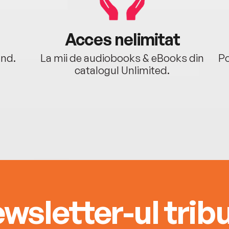
Acces nelimitat
ând.
La mii de audiobooks & eBooks din
Po
catalogul Unlimited.
wsletter-ul tribu