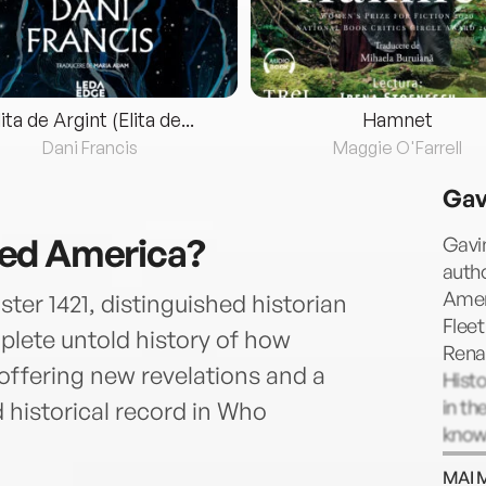
lita de Argint (Elita de...
Hamnet
Dani Francis
Maggie O'Farrell
Gav
ed America?
Gavin
autho
Ameri
ter 1421, distinguished historian
Fleet
lete untold history of how
Renai
fering new revelations and a
Histo
in th
d historical record in Who
know
his i
MAI 