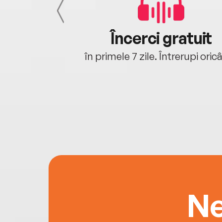
cu tine
Încerci gratuit
oriunde ești.
în primele 7 zile. Întrerupi oric
Ne