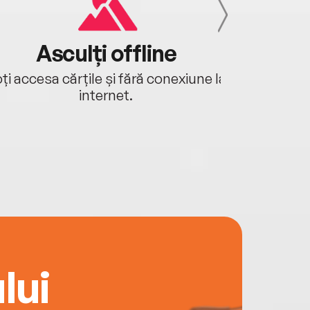
Asculți offline
Aj
ți accesa cărțile și fără conexiune la
Ascultă a
internet.
lui