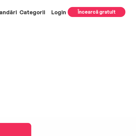
andări
Categorii
Login
Încearcă gratuit