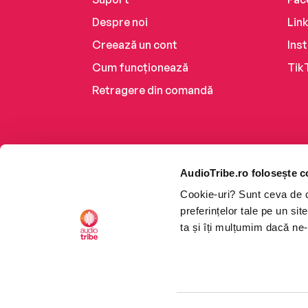
Despre noi
Lin
Creează un cont
Ins
Cum funcționează
Tik
Retragere din comandă
AudioTribe.ro folosește c
Cookie-uri? Sunt ceva de ca
preferințelor tale pe un si
ta și îți mulțumim dacă ne-
Platforma de audiobooks ș