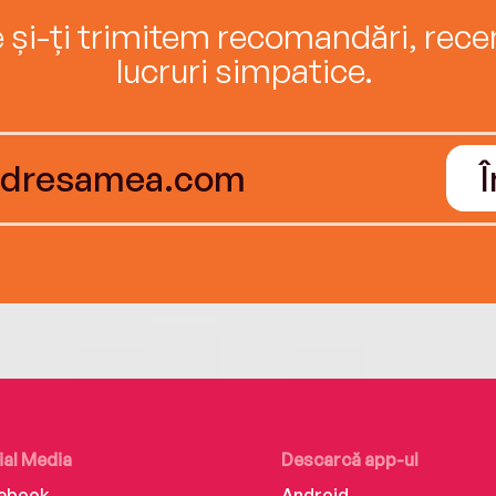
e și-ți trimitem recomandări, recenz
lucruri simpatice.
ial Media
Descarcă app-ul
ebook
Android