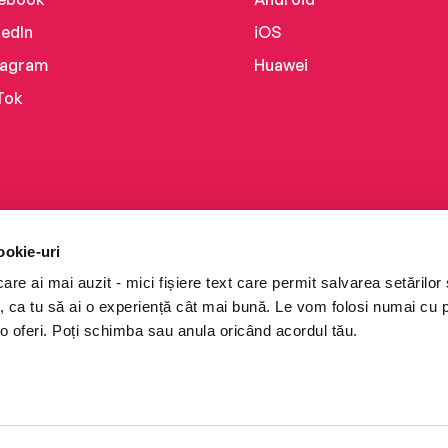
kedIn
iOS
tagram
Huawei
Tok
ookie-uri
re ai mai auzit - mici fișiere text care permit salvarea setărilor 
te, ca tu să ai o experiență cât mai bună. Le vom folosi numai cu
o oferi. Poți schimba sau anula oricând acordul tău.
i books a Cărturești.