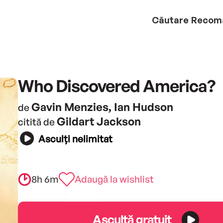
Căutare
Recom
Who Discovered America?
Gavin Menzies, Ian Hudson
de
Gildart Jackson
citită de
Asculți nelimitat
8h 6m
Adaugă la wishlist
Ascultă gratuit