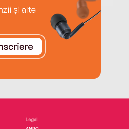
ii și alte
Înscriere
Legal
ANPC