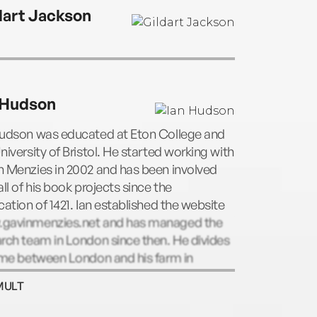
ral Zheng He.
dart Jackson
 Hudson
Hudson was educated at Eton College and
niversity of Bristol. He started working with
n Menzies in 2002 and has been involved
all of his book projects since the
cation of 1421. Ian established the website
gavinmenzies.net and has managed the
rch team in London since then. He divides
ime between London and his farm in
hbourne, Bedfordshire.
MULT