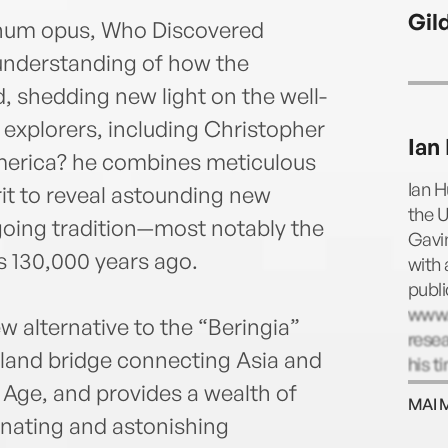
admi
Gil
gnum opus, Who Discovered
 understanding of how the
, shedding new light on the well-
explorers, including Christopher
Ian
erica? he combines meticulous
Ian 
it to reveal astounding new
the U
going tradition—most notably the
Gavi
s 130,000 years ago.
with 
publi
www.
w alternative to the “Beringia”
resea
land bridge connecting Asia and
his t
Melc
 Age, and provides a wealth of
MAI 
inating and astonishing