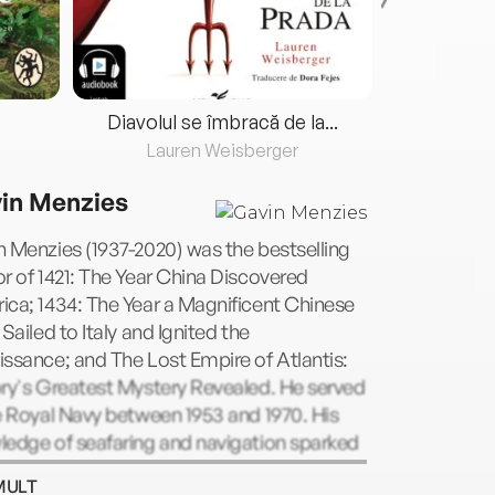
Diavolul se îmbracă de la...
Lauren Weisberger
Fre
in Menzies
 Menzies (1937-2020) was the bestselling
r of 1421: The Year China Discovered
ca; 1434: The Year a Magnificent Chinese
 Sailed to Italy and Ignited the
ssance; and The Lost Empire of Atlantis:
ry's Greatest Mystery Revealed. He served
e Royal Navy between 1953 and 1970. His
ledge of seafaring and navigation sparked
nterest in the epic voyages of Chinese
MULT