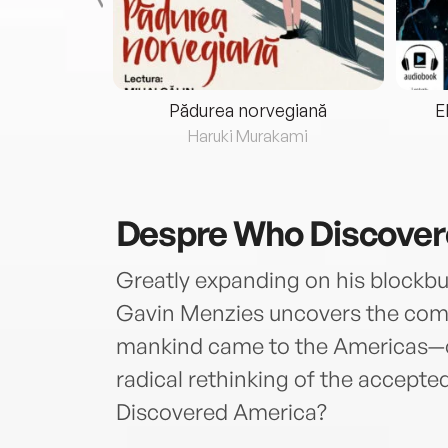
eria...
Pădurea norvegiană
E
ris
Haruki Murakami
Despre
Who Discover
Greatly expanding on his blockbus
Gavin Menzies uncovers the comp
mankind came to the Americas—of
radical rethinking of the accepte
Discovered America?