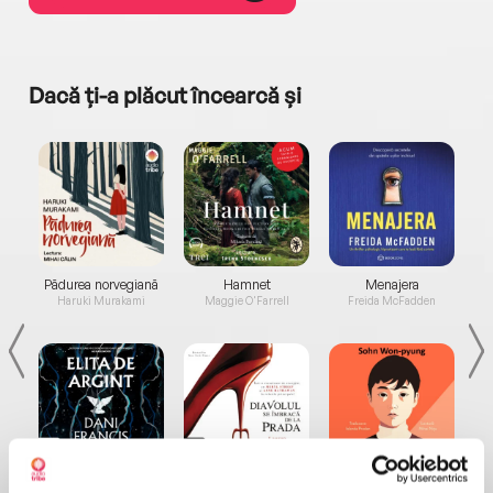
Dacă ți-a plăcut încearcă și
a...
Pădurea norvegiană
Hamnet
Menajera
I
Haruki Murakami
Maggie O'Farrell
Freida McFadden
Elita de Argint (Elita
Diavolul se îmbracă de
Migdală