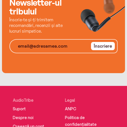
Newsletter-ul
tribului
Înscrie-te și-ți trimitem
recomandări, recenzii și alte
lucruri simpatice.
Înscriere
AudioTribe
Legal
Suport
ANPC
Despre noi
Politica de
confidențialitate
Creează un cont