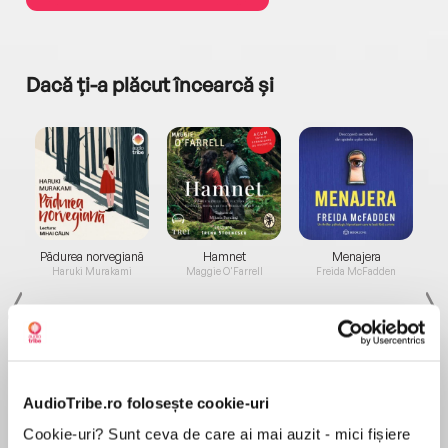
Dacă ți-a plăcut încearcă și
a...
Pădurea norvegiană
Hamnet
Menajera
I
Haruki Murakami
Maggie O'Farrell
Freida McFadden
AudioTribe.ro folosește cookie-uri
Cookie-uri? Sunt ceva de care ai mai auzit - mici fișiere
Elita de Argint (Elita
Diavolul se îmbracă de
Migdală