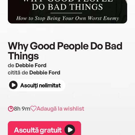
Why Good People Do Bad
Things
de
Debbie Ford
citită de
Debbie Ford
Asculți nelimitat
8h 9m
Adaugă la wishlist
Ascultă gratuit