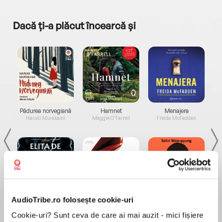
Dacă ți-a plăcut încearcă și
a...
Pădurea norvegiană
Hamnet
Menajera
I
Haruki Murakami
Maggie O'Farrell
Freida McFadden
AudioTribe.ro folosește cookie-uri
Elita de Argint (Elita
Diavolul se îmbracă de
Migdală
de...
la...
Dani Francis
Lauren Weisberger
Sohn Won-pyung
Cookie-uri? Sunt ceva de care ai mai auzit - mici fișiere