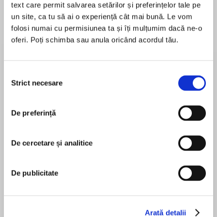
text care permit salvarea setărilor și preferințelor tale pe
un site, ca tu să ai o experiență cât mai bună. Le vom
folosi numai cu permisiunea ta și îți mulțumim dacă ne-o
oferi. Poți schimba sau anula oricând acordul tău.
Despre
carte
A good girl goes fabulously bad in the final book
in New York Times bestselling author Sophie
Selecția
Jordan’s sexy New Adult romance series, in
Strict necesare
consimțământului
which three Ivy League suite-mates seek higher
knowledge of just how far they can go.
De preferință
MAI MULT
În acest moment nu există recenzii
Months after her boyfriend dumped her,
pentru această carte
Georgia can still hear the insults he hurled at
De cercetare și analitice
her. Boring. Predictable. Tame. Tired of feeling
bad, she’s ready to change her image, and go a
De publicitate
little wild. What better way to prove her ex
Sophie Jordan
wrong than a hot night of sexual adventure at
the secret campus kink club?
Arată detalii