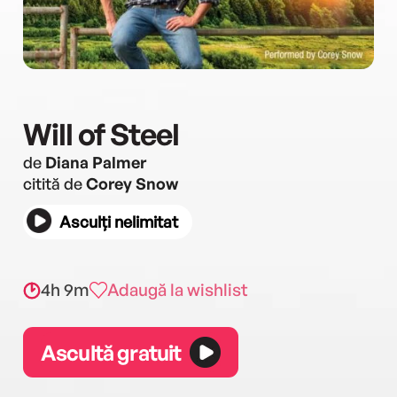
Will of Steel
de
Diana Palmer
citită de
Corey Snow
Asculți nelimitat
4h 9m
Adaugă la wishlist
Ascultă gratuit