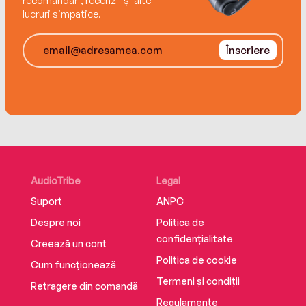
recomandări, recenzii și alte
lucruri simpatice.
Înscriere
AudioTribe
Legal
Suport
ANPC
Despre noi
Politica de
confidențialitate
Creează un cont
Politica de cookie
Cum funcționează
Termeni și condiții
Retragere din comandă
Regulamente