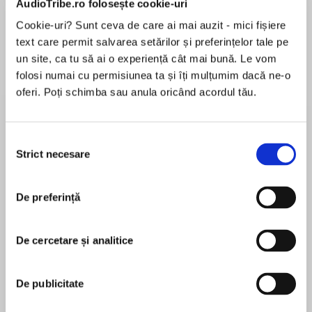
AudioTribe.ro folosește cookie-uri
Cookie-uri? Sunt ceva de care ai mai auzit - mici fișiere
text care permit salvarea setărilor și preferințelor tale pe
Despre
carte
un site, ca tu să ai o experiență cât mai bună. Le vom
folosi numai cu permisiunea ta și îți mulțumim dacă ne-o
Follow New York Times bestselling author Diana
oferi. Poți schimba sau anula oricând acordul tău.
Palmer to Medicine Ridge, Montana, and meet
Police Chief Theodore Graves—a man as rugged
as the land he passionately wants to claim as
Selecția
his own. Only one thing stands in his way, a
Strict necesare
consimțământului
MAI MULT
feisty woman who is prepared to meet his
În acest moment nu există recenzii
challenge. Sparks fly as they go toe-to-toe, but
De preferință
pentru această carte
can the man with a will of steel finally learn what
it means to bend?
De cercetare și analitice
Diana Palmer
De publicitate
The prolific author of more than one hundred
books, Diana Palmer got her start as a newspaper