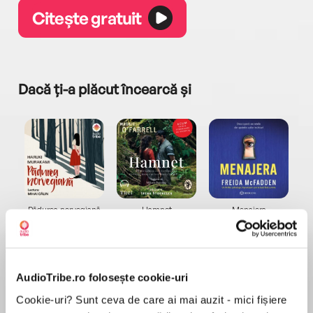
Citește gratuit
Dacă ți-a plăcut încearcă și
a...
Pădurea norvegiană
Hamnet
Menajera
I
Haruki Murakami
Maggie O'Farrell
Freida McFadden
AudioTribe.ro folosește cookie-uri
Cookie-uri? Sunt ceva de care ai mai auzit - mici fișiere