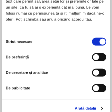
text care permit salvarea setărilor și preferințelor tale pe
un site, ca tu să ai o experiență cât mai bună. Le vom
Elita de Argint (Elita
Diavolul se îmbracă de
Migdală
de...
la...
Dani Francis
Lauren Weisberger
Sohn Won-pyung
folosi numai cu permisiunea ta și îți mulțumim dacă ne-o
oferi. Poți schimba sau anula oricând acordul tău.
Selecția
Despre
carte
Strict necesare
consimțământului
Magia si aventura se impletesc în această
poveste romantică și fascinantă, în care o
De preferință
tânără reînvie o profeție străveche, dezlănțuind
o furtună care i-ar putea salva regatul sau i-ar
De cercetare și analitice
putea condamna pe toți...
MAI MULT
În acest moment nu există recenzii
De publicitate
pentru această carte
Frica de magie bântuie Anwyvnul devastat de
război. Întrepătrunșii, cum este Rhya
Fleetwood, sunt uciși pe loc. Însă execuția ei
Arată detalii
este întreruptă de un salvator neașteptat, mult