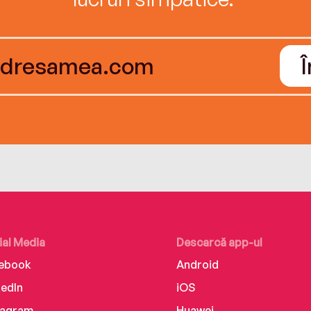
ial Media
Descarcă app-ul
ebook
Android
kedIn
iOS
tagram
Huawei