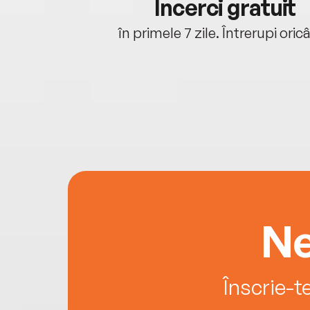
cu tine
Încerci gratuit
oriunde ești.
în primele 7 zile. Întrerupi oric
Ne
Înscrie-t