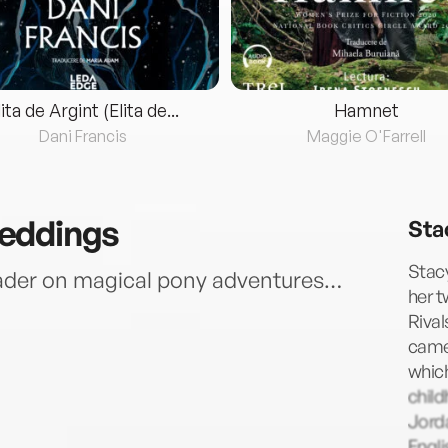
lita de Argint (Elita de...
Hamnet
Dani Francis
Maggie O'Farrell
eddings
Sta
Stacy
eader on magical pony adventures…
her 
Rival
came 
which
child
Jorda
…
Engli