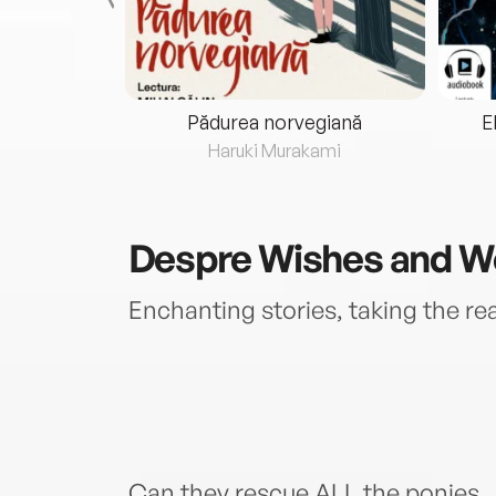
eria...
Pădurea norvegiană
E
ris
Haruki Murakami
Despre
Wishes and W
Enchanting stories, taking the r
Can they rescue ALL the ponies