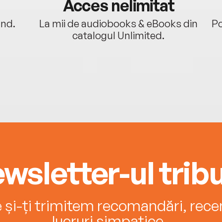
Acces nelimitat
ând.
La mii de audiobooks & eBooks din
Po
catalogul Unlimited.
wsletter-ul tribu
e și-ți trimitem recomandări, recenz
lucruri simpatice.