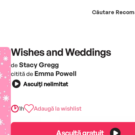
Căutare
Recom
Wishes and Weddings
Stacy Gregg
de
Emma Powell
citită de
Asculți nelimitat
1h
Adaugă la wishlist
Ascultă gratuit