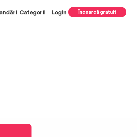
andări
Categorii
Login
Încearcă gratuit