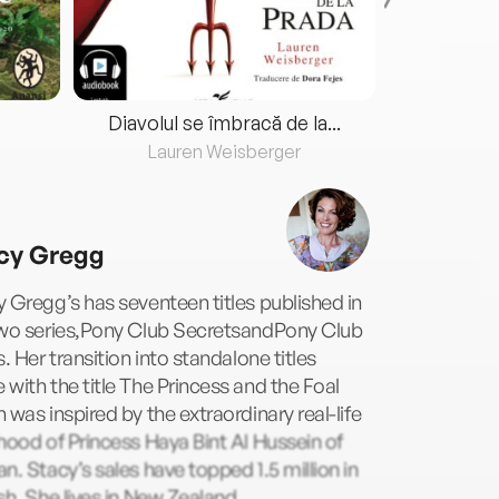
Diavolul se îmbracă de la...
Lauren Weisberger
Fre
cy Gregg
 Gregg’s has seventeen titles published in
two series,Pony Club SecretsandPony Club
s. Her transition into standalone titles
with the title The Princess and the Foal
 was inspired by the extraordinary real-life
hood of Princess Haya Bint Al Hussein of
n. Stacy’s sales have topped 1.5 million in
sh. She lives in New Zealand.