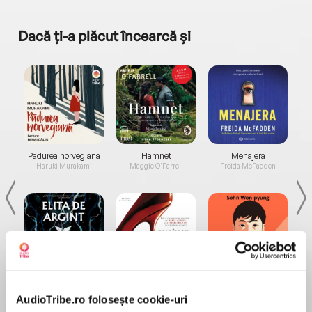
Dacă ți-a plăcut încearcă și
a...
Pădurea norvegiană
Hamnet
Menajera
I
Haruki Murakami
Maggie O'Farrell
Freida McFadden
Elita de Argint (Elita
Diavolul se îmbracă de
Migdală
de...
la...
Dani Francis
Lauren Weisberger
Sohn Won-pyung
AudioTribe.ro folosește cookie-uri