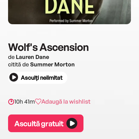
Wolf's Ascension
de
Lauren Dane
citită de
Summer Morton
Asculți nelimitat
10h 41m
Adaugă la wishlist
Ascultă gratuit