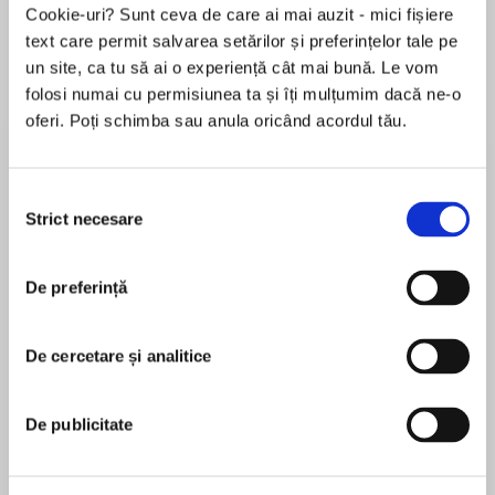
Cookie-uri? Sunt ceva de care ai mai auzit - mici fișiere
text care permit salvarea setărilor și preferințelor tale pe
un site, ca tu să ai o experiență cât mai bună. Le vom
Despre
carte
folosi numai cu permisiunea ta și îți mulțumim dacă ne-o
oferi. Poți schimba sau anula oricând acordul tău.
Attacked by werewolves. Mated to the Alpha.
Declared a queen. Kari is having an unusual day.
Selecția
In the Cherchez wolf pack, loyalty is earned, not
Strict necesare
consimțământului
given. For Andreas, the pull he feels toward Kari
MAI MULT
cannot be ignored, a physical bond immediate
De preferință
În acest moment nu există recenzii
and unbreakable--though Andreas wants to win
pentru această carte
Kari’s heart as well as her body. But someone
isn’t happy about his new mate, and Kari’s just
De cercetare și analitice
Lauren Dane
beginning to trust him and the pack when
attempted murder threatens their newfound
Lauren Dane is a New York Times and USA Today
De publicitate
happiness.
bestselling author of over fifty novels and novellas
across several genres. She lives in the Northwest
Andreas brings out the deepest hunger in Kari, a