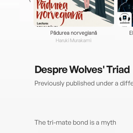
eria...
Pădurea norvegiană
E
ris
Haruki Murakami
Despre
Wolves' Triad
Previously published under a diffe
The tri-mate bond is a myth