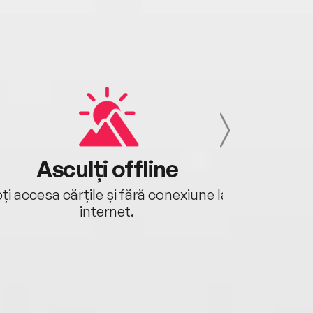
Asculți offline
Aj
ți accesa cărțile și fără conexiune la
Ascultă a
internet.