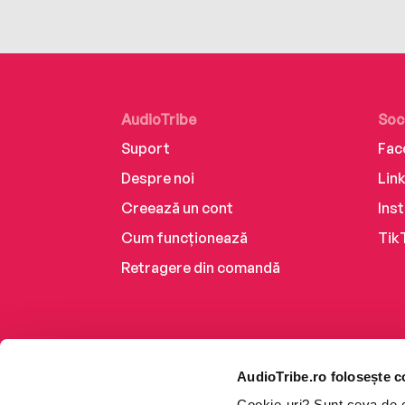
AudioTribe
Soc
Suport
Fac
Despre noi
Lin
Creează un cont
Ins
Cum funcționează
Tik
Retragere din comandă
AudioTribe.ro folosește c
Cookie-uri? Sunt ceva de ca