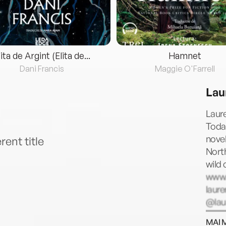
lita de Argint (Elita de...
Hamnet
Dani Francis
Maggie O'Farrell
Lau
Laur
Today
novel
rent title
Nort
wild 
www.
laur
@lau
45175
MAI 