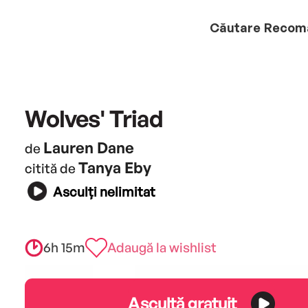
Căutare
Recom
Wolves' Triad
Lauren Dane
de
Tanya Eby
citită de
Asculți nelimitat
6h 15m
Adaugă la wishlist
Ascultă gratuit