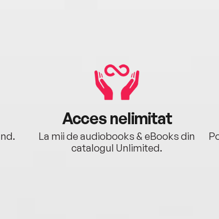
Acces nelimitat
ând.
La mii de audiobooks & eBooks din
Po
catalogul Unlimited.