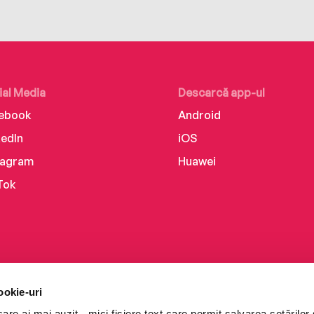
ial Media
Descarcă app-ul
ebook
Android
kedIn
iOS
tagram
Huawei
Tok
ookie-uri
re ai mai auzit - mici fișiere text care permit salvarea setărilor 