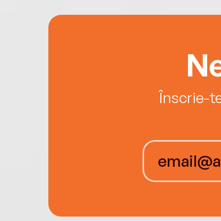
Ne
Înscrie-t