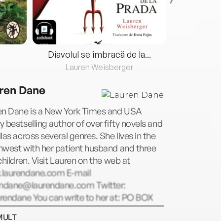
Diavolul se îmbracă de la...
Lauren Weisberger
Fre
ren Dane
en Dane is a New York Times and USA
 bestselling author of over fifty novels and
las across several genres. She lives in the
hwest with her patient husband and three
children. Visit Lauren on the web at
laurendane.com E-mail
endane@laurendane.com
Twitter:
rendane You can write to her at: PO BOX
, Seattle, WA 98145
MULT