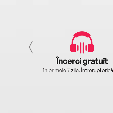
cu tine
Încerci gratuit
oriunde ești.
în primele 7 zile. Întrerupi oric