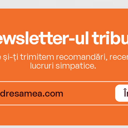
wsletter-ul tribu
e și-ți trimitem recomandări, recenz
lucruri simpatice.