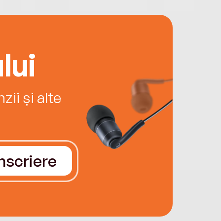
lui
ii și alte
Înscriere