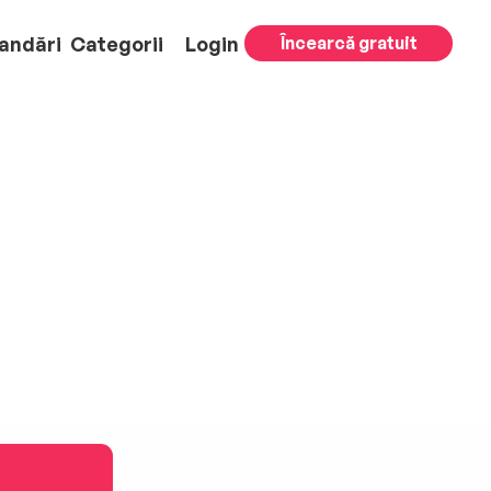
andări
Categorii
Login
Încearcă gratuit