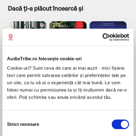
Dacă ți-a plăcut încearcă și
AudioTribe.ro folosește cookie-uri
a...
Pădurea norvegiană
Hamnet
Menajera
I
Haruki Murakami
Maggie O'Farrell
Freida McFadden
Cookie-uri? Sunt ceva de care ai mai auzit - mici fișiere
text care permit salvarea setărilor și preferințelor tale pe
un site, ca tu să ai o experiență cât mai bună. Le vom
folosi numai cu permisiunea ta și îți mulțumim dacă ne-o
oferi. Poți schimba sau anula oricând acordul tău.
Elita de Argint (Elita
Diavolul se îmbracă de
Migdală
Selecția
de...
la...
Dani Francis
Lauren Weisberger
Sohn Won-pyung
Strict necesare
consimțământului