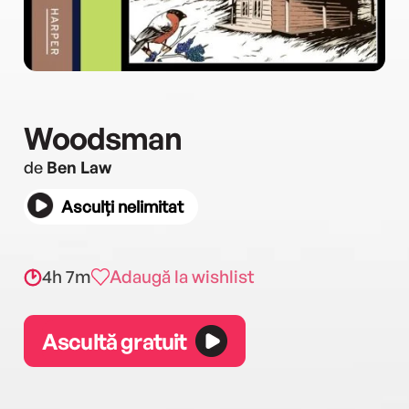
Woodsman
de
Ben Law
Asculți nelimitat
4h 7m
Adaugă la wishlist
Ascultă gratuit