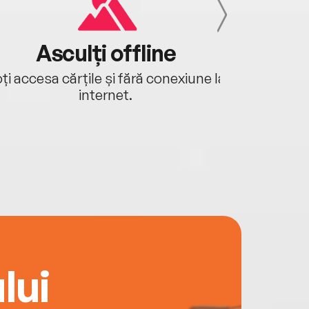
Asculți offline
Aj
ți accesa cărțile și fără conexiune la
Ascultă a
internet.
lui