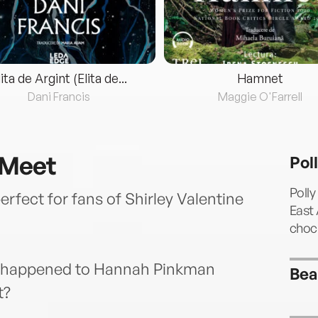
lita de Argint (Elita de...
Hamnet
Dani Francis
Maggie O'Farrell
 Meet
Pol
Polly
erfect for fans of Shirley Valentine
East 
chock
er happened to Hannah Pinkman
Bea
t?