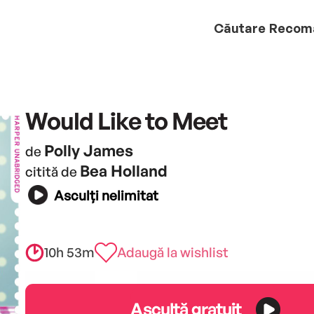
Căutare
Recom
Would Like to Meet
Polly James
de
Bea Holland
citită de
Asculți nelimitat
10h 53m
Adaugă la wishlist
Ascultă gratuit