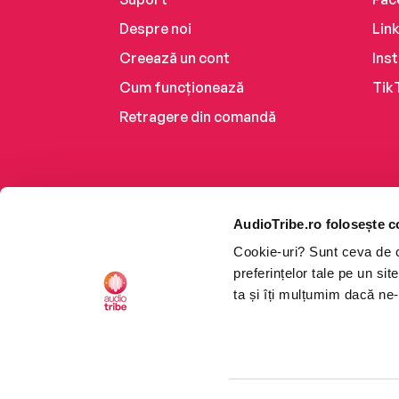
Despre noi
Lin
Creează un cont
Ins
Cum funcționează
Tik
Retragere din comandă
AudioTribe.ro folosește c
Cookie-uri? Sunt ceva de ca
preferințelor tale pe un si
ta și îți mulțumim dacă ne-
Platforma de audiobooks ș