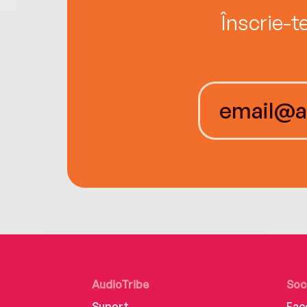
Înscrie-t
AudioTribe
Soc
Suport
Fac