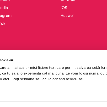
kedIn
iOS
tagram
Huawei
Tok
ookie-uri
re ai mai auzit - mici fișiere text care permit salvarea setărilor 
te, ca tu să ai o experiență cât mai bună. Le vom folosi numai cu
o oferi. Poți schimba sau anula oricând acordul tău.
i books a Cărturești.