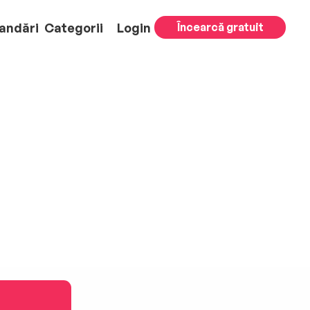
andări
Categorii
Login
Încearcă gratuit