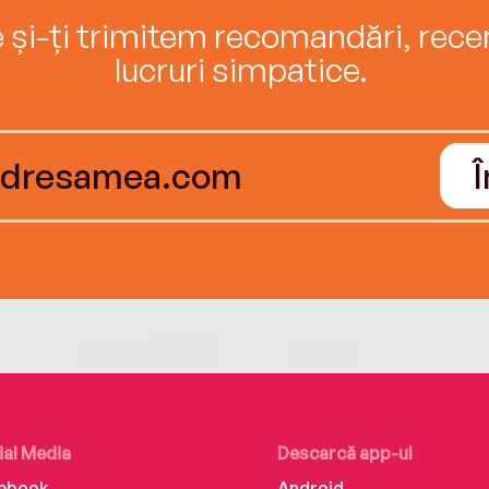
e și-ți trimitem recomandări, recenz
lucruri simpatice.
ial Media
Descarcă app-ul
ebook
Android