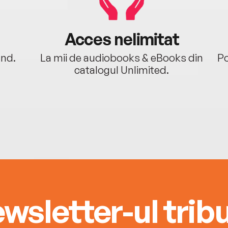
Acces nelimitat
ând.
La mii de audiobooks & eBooks din
Po
catalogul Unlimited.
wsletter-ul tribu