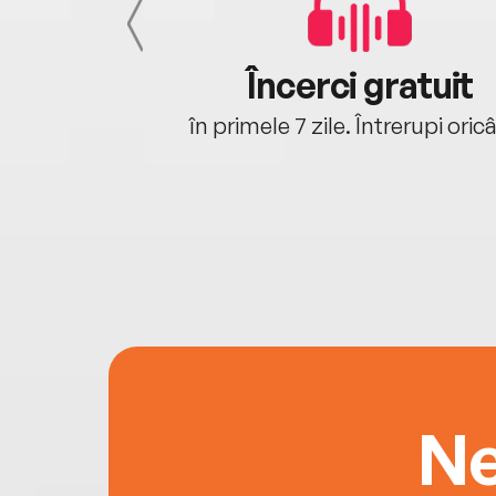
cu tine
Încerci gratuit
oriunde ești.
în primele 7 zile. Întrerupi oric
Ne