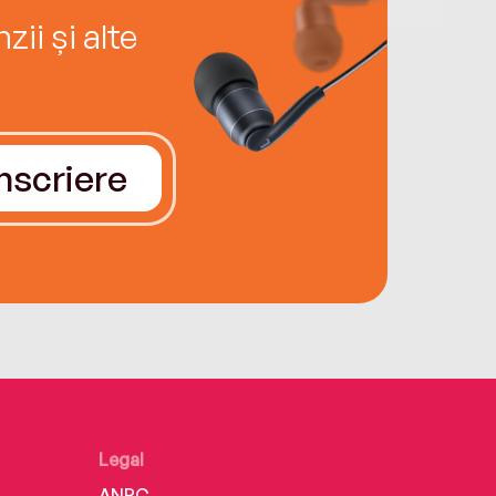
ii și alte
Înscriere
Legal
ANPC