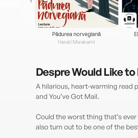
eria...
Pădurea norvegiană
E
ris
Haruki Murakami
Despre
Would Like to
A hilarious, heart-warming read p
and You’ve Got Mail.
Could the worst thing that’s ev
also turn out to be one of the bes