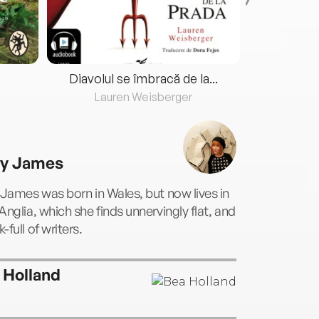
Diavolul se îmbracă de la...
Lauren Weisberger
Fre
ly James
 James was born in Wales, but now lives in
Anglia, which she finds unnervingly flat, and
-full of writers.
 Holland