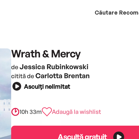
Căutare
Recom
Wrath & Mercy
Jessica Rubinkowski
de
Carlotta Brentan
citită de
Asculți nelimitat
10h 33m
Adaugă la wishlist
Ascultă gratuit