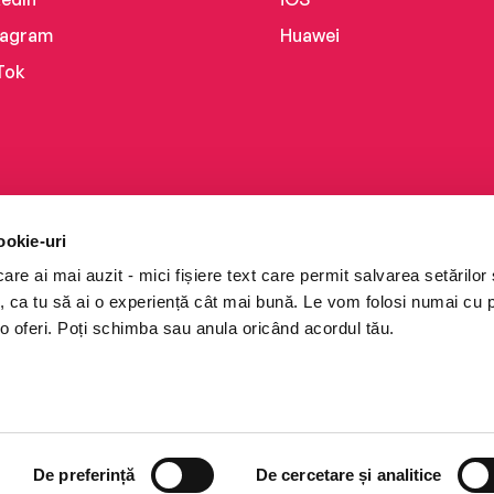
tagram
Huawei
Tok
ookie-uri
re ai mai auzit - mici fișiere text care permit salvarea setărilor 
te, ca tu să ai o experiență cât mai bună. Le vom folosi numai cu
o oferi. Poți schimba sau anula oricând acordul tău.
i books a Cărturești.
e drepturile rezervate.
De preferință
De cercetare și analitice