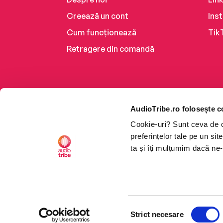
Creează un cont
Ins
Cum funcționează
Tik
Retragere din comandă
AudioTribe.ro folosește c
Cookie-uri? Sunt ceva de ca
preferințelor tale pe un si
ta și îți mulțumim dacă ne-
Platforma de audiobooks ș
Selecția
CTRL+F2
CTRL+F2
©2026 Nemo EPG SRL. Toat
Strict necesare
consimțământului