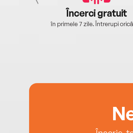
cu tine
Încerci gratuit
oriunde ești.
în primele 7 zile. Întrerupi oric
Ne
Înscrie-t