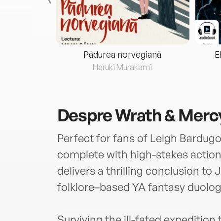
eria...
Pădurea norvegiană
E
ris
Haruki Murakami
Despre
Wrath & Merc
Perfect for fans of Leigh Bardugo
complete with high-stakes actio
delivers a thrilling conclusion to
folklore–based YA fantasy duolog
Surviving the ill-fated expedition 