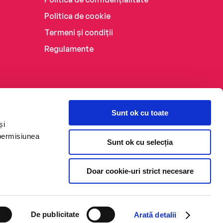
Politica de cookie
Termeni și condiții
Regulamente
Sunt ok cu toate
și
 permisiunea
Sunt ok cu selecția
Doar cookie-uri strict necesare
De publicitate
Arată detalii