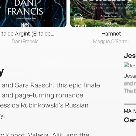
lita de Argint (Elita de...
Hamnet
Dani Francis
Maggie O'Farrell
Jes
y
Jessi
and n
 and Sara Raasch, this epic finale
The B
n and page-turning romance
 Jessica Rubinkowski’s Russian
MAI 
y.
Car
to Knnot, Valeria, Alik, and the