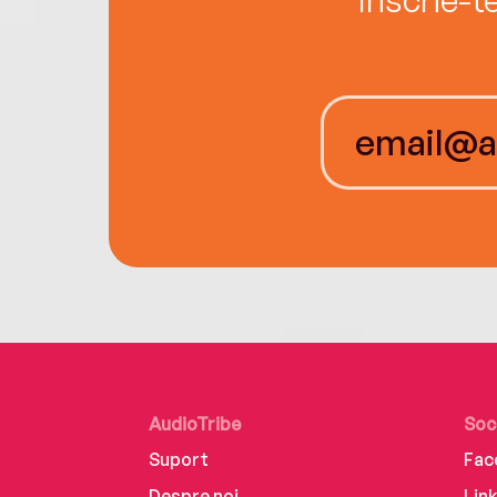
AudioTribe
Soc
Suport
Fac
Despre noi
Lin