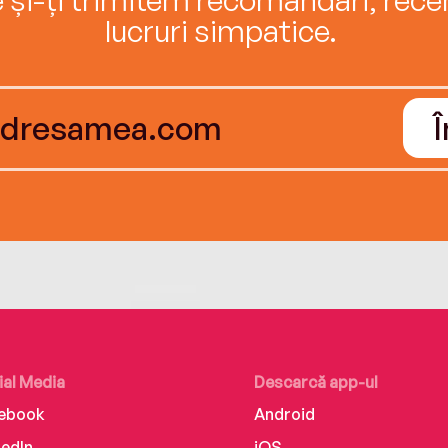
lucruri simpatice.
ial Media
Descarcă app-ul
ebook
Android
kedIn
iOS