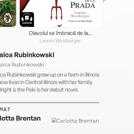
Diavolul se îmbracă de la...
Lauren Weisberger
Fre
sica Rubinkowski
ca Rubinkowski grew up on a farm in Illinois
ow lives in Central Illinois with her family.
right & the Pale is her debut novel.
MULT
lotta Brentan