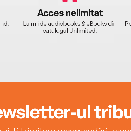
Acces nelimitat
ând.
La mii de audiobooks & eBooks din
Po
catalogul Unlimited.
wsletter-ul tribu
e și-ți trimitem recomandări, recenz