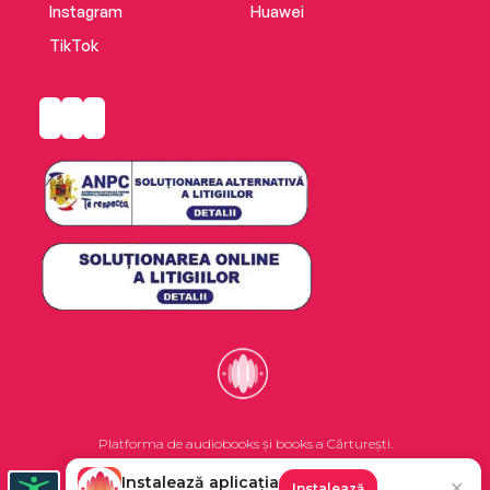
Instagram
Huawei
TikTok
Platforma de audiobooks și books a Cărturești.
Instalează aplicația
✕
Instalează