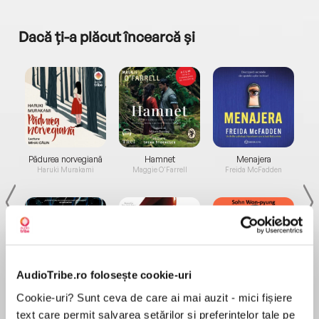
Dacă ți-a plăcut încearcă și
a...
Pădurea norvegiană
Hamnet
Menajera
I
Haruki Murakami
Maggie O'Farrell
Freida McFadden
AudioTribe.ro folosește cookie-uri
Elita de Argint (Elita
Diavolul se îmbracă de
Migdală
Cookie-uri? Sunt ceva de care ai mai auzit - mici fișiere
de...
la...
Dani Francis
Lauren Weisberger
Sohn Won-pyung
text care permit salvarea setărilor și preferințelor tale pe