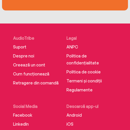
confidence. Manage edits and reviews
flawlessly. And master every modern format
from emails and social media to reports and
press releases.
AudioTribe
Legal
Stop writing to fit in. Start writing to stand out.
Boost your career by writing without bullshit.
Suport
ANPC
Despre noi
Politica de
confidențialitate
Creează un cont
Politica de cookie
Cum funcționează
Termeni și condiții
Retragere din comandă
Regulamente
Social Media
Descarcă app-ul
Facebook
Android
LinkedIn
iOS