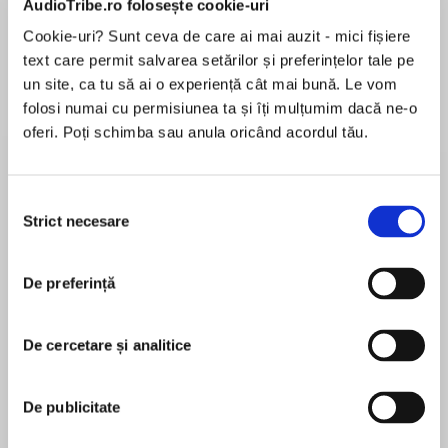
AudioTribe.ro folosește cookie-uri
Cookie-uri? Sunt ceva de care ai mai auzit - mici fișiere
text care permit salvarea setărilor și preferințelor tale pe
Despre
carte
un site, ca tu să ai o experiență cât mai bună. Le vom
folosi numai cu permisiunea ta și îți mulțumim dacă ne-o
A Wyoming rancher finds love where he least
oferi. Poți schimba sau anula oricând acordul tău.
expects it in this heartwarming second-chance
romance
Selecția
Micah Torrance could use a helping hand.
Strict necesare
consimțământului
MAI MULT
Between managing his expansive Wyoming
În acest moment nu există recenzii
ranch and caring for his willful little girl, Janey,
De preferință
pentru această carte
Micah’s plate is more than full. Usually, it’s not in
this cowboy’s nature to ask, but when beautiful
Karina Carter offers her help, Micah can’t resist.
De cercetare și analitice
With her sweet smile and her easy way with
Diana Palmer
Janey, Micah wants to trust her. But he knows
De publicitate
better than anyone that love only leads to
The prolific author of more than one hundred
heartbreak.
books, Diana Palmer got her start as a newspaper