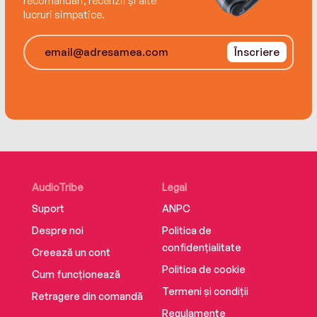
recomandări, recenzii și alte
lucruri simpatice.
Înscriere
AudioTribe
Legal
Suport
ANPC
Despre noi
Politica de
confidențialitate
Creează un cont
Politica de cookie
Cum funcționează
Termeni și condiții
Retragere din comandă
Regulamente