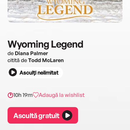
Wyoming Legend
de
Diana Palmer
citită de
Todd McLaren
Asculți nelimitat
10h 19m
Adaugă la wishlist
Ascultă gratuit