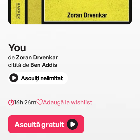
You
de
Zoran Drvenkar
citită de
Ben Addis
Asculți nelimitat
16h 26m
Adaugă la wishlist
Ascultă gratuit