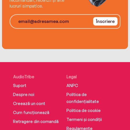
recomandări, recenzii și alte
lucruri simpatice.
Înscriere
AudioTribe
Legal
Suport
ANPC
Despre noi
Politica de
confidențialitate
Creează un cont
Politica de cookie
Cum funcționează
Termeni și condiții
Retragere din comandă
Regulamente