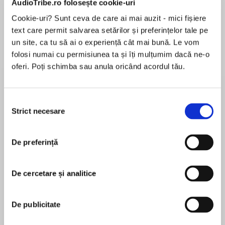
AudioTribe.ro folosește cookie-uri
Cookie-uri? Sunt ceva de care ai mai auzit - mici fișiere
text care permit salvarea setărilor și preferințelor tale pe
Despre
carte
un site, ca tu să ai o experiență cât mai bună. Le vom
folosi numai cu permisiunea ta și îți mulțumim dacă ne-o
The chilling new thriller by the author of SORRY
oferi. Poți schimba sau anula oricând acordul tău.
When a snowstorm halts traffic on a German
autobahn, drivers are forced to spend the night
Selecția
in their cars. As day breaks, scores of people
Strict necesare
consimțământului
MAI MULT
are found dead. Theories are rife. Was it an
În acest moment nu există recenzii
argument? Was it drugs, revenge or madness?
De preferință
pentru această carte
At first everyone agrees that several people
must have acted together. No-one could have
De cercetare și analitice
committed such an atrocity alone.
Zoran Drvenkar
De publicitate
It is only over time that theories come to focus
Zoran Drvenkar was born in Croatia in 1967 and
on an individual perpetrator, and the Traveller is
moved to Germany when he was three years old.