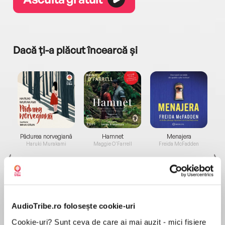
Dacă ți-a plăcut încearcă și
a...
Pădurea norvegiană
Hamnet
Menajera
I
Haruki Murakami
Maggie O'Farrell
Freida McFadden
AudioTribe.ro folosește cookie-uri
Cookie-uri? Sunt ceva de care ai mai auzit - mici fișiere