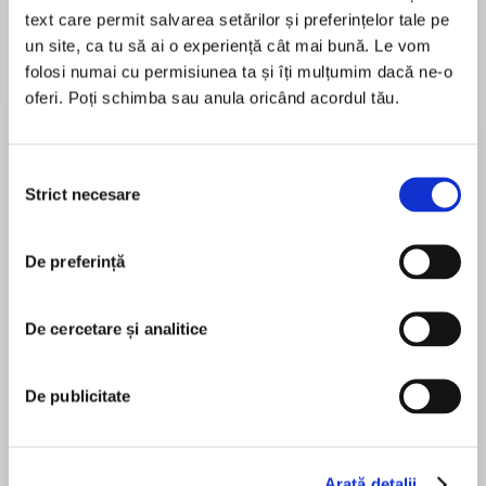
Elita de Argint (Elita
Diavolul se îmbracă de
Migdală
text care permit salvarea setărilor și preferințelor tale pe
de...
la...
Dani Francis
Lauren Weisberger
Sohn Won-pyung
un site, ca tu să ai o experiență cât mai bună. Le vom
folosi numai cu permisiunea ta și îți mulțumim dacă ne-o
oferi. Poți schimba sau anula oricând acordul tău.
Despre
carte
Selecția
A #1 New York Times bestseller!
Strict necesare
consimțământului
AnAmazon Best Books of the Year
2019selection!
De preferință
MAI MULT
De cercetare și analitice
În acest moment nu există recenzii
From Hoda Kotb, theTodayshow co-anchor and
pentru această carte
the #1New York Timesbestselling author ofI’ve
LovedYouSince Forever, comes a book about
De publicitate
Hoda Kotb
gratitude for the things in life—both big and
small—that bring us happiness.
Hoda Kotb is the Daytime Emmy Award, Edward
R. Murrow Award, and duPont-Columbia Award-
Arată detalii