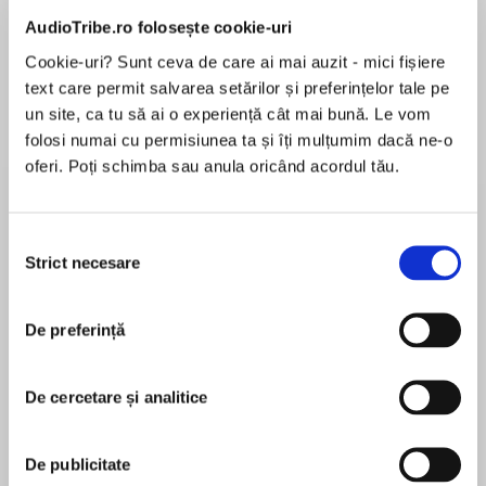
AudioTribe.ro folosește cookie-uri
Cookie-uri? Sunt ceva de care ai mai auzit - mici fișiere
text care permit salvarea setărilor și preferințelor tale pe
Despre
carte
un site, ca tu să ai o experiență cât mai bună. Le vom
The stunning debut novel from Fionnuala
folosi numai cu permisiunea ta și îți mulțumim dacă ne-o
Kearney - already a Top Ten Irish Times
oferi. Poți schimba sau anula oricând acordul tău.
bestseller
THEY SAY EVERY FAMILY HAS SKELETONS IN
Selecția
MAI MULT
THEIR CLOSET . . .
Strict necesare
consimțământului
În acest moment nu există recenzii
pentru această carte
But what happens when you open the door and
De preferință
they won’t stop tumbling out?
Fionnuala Kearney
For Adam and Beth the first secret wasn’t the
De cercetare și analitice
Fionnuala Kearney lives in Ascot with her husband.
last, it was just the beginning.
They have two grown-up daughters (both with
deliberately simple monosyllabic names). One of
De publicitate
You think you can imagine the worst thing that