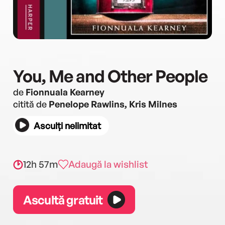
You, Me and Other People
de
Fionnuala Kearney
citită de
Penelope Rawlins, Kris Milnes
Asculți nelimitat
12h 57m
Adaugă la wishlist
Ascultă gratuit