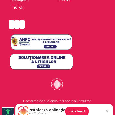
TikTok
Platforma de audiobooks și books a Cărturești.
Instalează aplicația
✕
Instalează
©2026 Nemo EPG SRL. Toate drepturile rezervate.
★ 4.7 · Gratuit