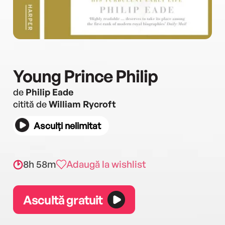
Young Prince Philip
de
Philip Eade
citită de
William Rycroft
Asculți nelimitat
8h 58m
Adaugă la wishlist
Ascultă gratuit