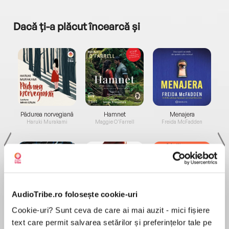
Dacă ți-a plăcut încearcă și
a...
Pădurea norvegiană
Hamnet
Menajera
I
Haruki Murakami
Maggie O'Farrell
Freida McFadden
AudioTribe.ro folosește cookie-uri
Elita de Argint (Elita
Diavolul se îmbracă de
Migdală
Cookie-uri? Sunt ceva de care ai mai auzit - mici fișiere
de...
la...
Dani Francis
Lauren Weisberger
Sohn Won-pyung
text care permit salvarea setărilor și preferințelor tale pe