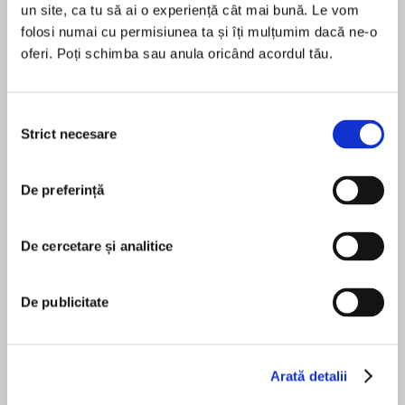
un site, ca tu să ai o experiență cât mai bună. Le vom
folosi numai cu permisiunea ta și îți mulțumim dacă ne-o
oferi. Poți schimba sau anula oricând acordul tău.
Despre
carte
The Sunday Times bestseller
Selecția
Strict necesare
consimțământului
‘Highly readable … deserves to take its place
among the first rank of modern royal
De preferință
biographies’Daily Mail
MAI MULT
În acest moment nu există recenzii
'Sure footed and sparkling' Ferdinand Mount
De cercetare și analitice
pentru această carte
‘The narrative is as suspenseful as any thriller.
Philip Eade
De publicitate
Truly, an excellent read’ Lynn Barber, Sunday
Times
Married for over seventy years to the most
William Rycroft
Arată detalii
famous woman in the world, Prince Philip is the