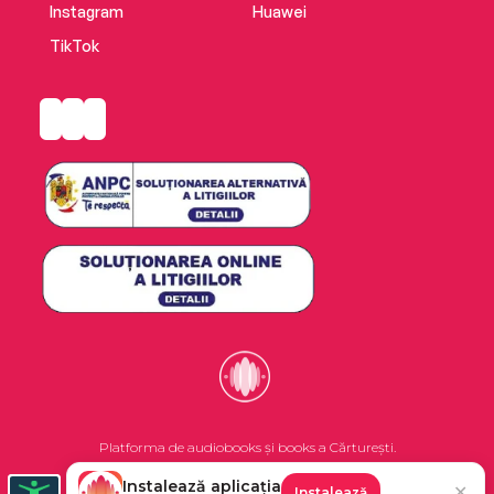
Instagram
Huawei
TikTok
Platforma de audiobooks și books a Cărturești.
Instalează aplicația
✕
Instalează