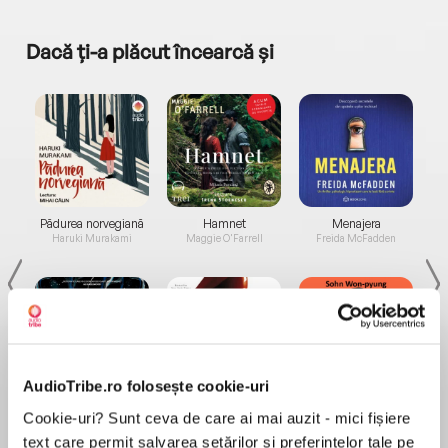
Dacă ți-a plăcut încearcă și
a...
Pădurea norvegiană
Hamnet
Menajera
I
Haruki Murakami
Maggie O'Farrell
Freida McFadden
AudioTribe.ro folosește cookie-uri
Elita de Argint (Elita
Diavolul se îmbracă de
Migdală
Cookie-uri? Sunt ceva de care ai mai auzit - mici fișiere
de...
la...
Dani Francis
Lauren Weisberger
Sohn Won-pyung
text care permit salvarea setărilor și preferințelor tale pe