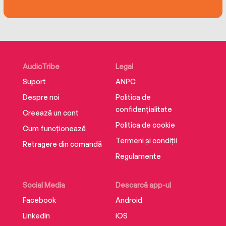
Your Best Age Is Now provides the guidance you
need to reject the status quo, become more
“you” than ever before, and find the kind of
happiness you never thought possible.
AudioTribe
Legal
Suport
ANPC
Despre noi
Politica de
confidențialitate
Creează un cont
Politica de cookie
Cum funcționează
Termeni și condiții
Retragere din comandă
Regulamente
Social Media
Descarcă app-ul
Facebook
Android
LinkedIn
iOS