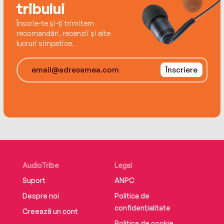
tribului
Înscrie-te și-ți trimitem
recomandări, recenzii și alte
lucruri simpatice.
Înscriere
AudioTribe
Legal
Suport
ANPC
Despre noi
Politica de
confidențialitate
Creează un cont
Politica de cookie