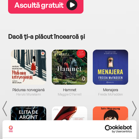
Ascultă gratuit
Dacă ți-a plăcut încearcă și
a...
Pădurea norvegiană
Hamnet
Menajera
I
Haruki Murakami
Maggie O'Farrell
Freida McFadden