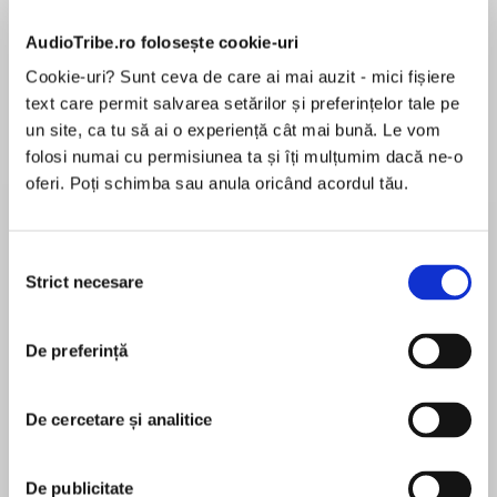
Elita de Argint (Elita
Diavolul se îmbracă de
Migdală
AudioTribe.ro folosește cookie-uri
de...
la...
Dani Francis
Lauren Weisberger
Sohn Won-pyung
Cookie-uri? Sunt ceva de care ai mai auzit - mici fișiere
text care permit salvarea setărilor și preferințelor tale pe
un site, ca tu să ai o experiență cât mai bună. Le vom
folosi numai cu permisiunea ta și îți mulțumim dacă ne-o
Despre
carte
oferi. Poți schimba sau anula oricând acordul tău.
Your Chinese Horoscope for Each and Every
Year is a helpful and informative guide on
Selecția
Chinese horoscopes. Built on the long-standing
Strict necesare
consimțământului
success of Your Chinese Horoscope, this new
book gives insights into each of the Chinese
MAI MULT
signs as well as special success tips to help
De preferință
În acest moment nu există recenzii
readers make the most of their sign.
pentru această carte
De cercetare și analitice
The book also contains inspirational quotes for
each sign as well as a section in each chapter
Neil Somerville
De publicitate